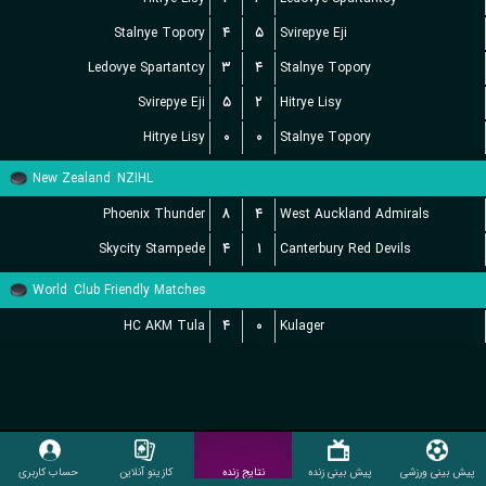
Stalnye Topory
۴
۵
Svirepye Eji
Ledovye Spartantcy
۳
۴
Stalnye Topory
Svirepye Eji
۵
۲
Hitrye Lisy
Hitrye Lisy
۰
۰
Stalnye Topory
New Zealand
NZIHL
Phoenix Thunder
۸
۴
West Auckland Admirals
Skycity Stampede
۴
۱
Canterbury Red Devils
World
Club Friendly Matches
HC AKM Tula
۴
۰
Kulager
پیش بینی ورزشی
پیش بینی زنده
نتایج زنده
کازینو آنلاین
حساب کاربری