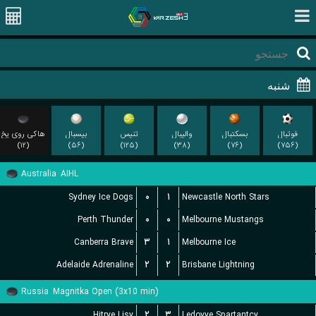
فوتبال
بسکتبال
والیبال
تنیس
بیسبال
هاکی روی یخ
(۱۲)
(۵۶)
(۱۲۵)
(۳۸)
(۷۶)
(۷۵۶)
Australia
AIHL
Sydney Ice Dogs
۰
۱
Newcastle North Stars
Perth Thunder
۰
۰
Melbourne Mustangs
Canberra Brave
۳
۱
Melbourne Ice
Adelaide Adrenaline
۲
۲
Brisbane Lightning
Russia
Magnitka Open (3x10 min)
Hitrye Lisy
۲
۳
Ledovye Spartantcy