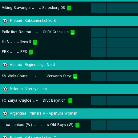
Viking Stavanger
..
-
..
Sarpsborg 08
...
...
...
...
Finland
Kakkonen Lohko B
Pallo-Iirot Rauma
..
-
..
GrIFK Grankulla
...
...
...
...
HJS
..
-
..
Ilves II
...
...
...
...
EBK
..
-
..
EPS
...
...
...
...
Austria
Regionalliga Nord
SV Wals-Grünau
..
-
..
SK Vorwarts Steyr
...
...
...
...
Belarus
Vtoraya Liga
FC Zarya Krugloe
..
-
..
Drut Belynichi
...
...
...
...
Argentina
Primera A - Apertura Women
Boca Juniors (W)
..
-
..
Newell's Old Boys (W)
...
...
...
...
Finland
Kakkonen Lohko C