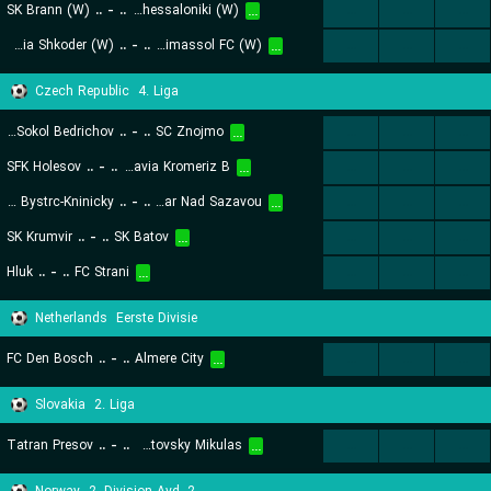
SK Brann (W)
..
-
..
FC PAOK Thessaloniki (W)
...
...
...
...
KS Vllaznia Shkoder (W)
..
-
..
Apollon Limassol FC (W)
...
...
...
...
Czech Republic
4. Liga
TJ Sokol Bedrichov
..
-
..
SC Znojmo
...
...
...
...
SFK Holesov
..
-
..
Hanacka Slavia Kromeriz B
...
...
...
...
FC Dosta Bystrc-Kninicky
..
-
..
FC Zdas Zdar Nad Sazavou
...
...
...
...
SK Krumvir
..
-
..
SK Batov
...
...
...
...
Hluk
..
-
..
FC Strani
...
...
...
...
Netherlands
Eerste Divisie
FC Den Bosch
..
-
..
Almere City
...
...
...
...
Slovakia
2. Liga
Tatran Presov
..
-
..
Tatran Liptovsky Mikulas
...
...
...
...