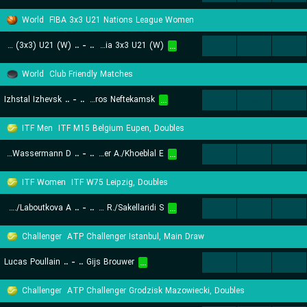
World
FIBA 3x3 U21 Nations League Women
Slovenia (3x3) U21 (W)
..
-
..
Slovakia 3x3 U21 (W)
...
...
...
...
World
Club Friendly Matches
Izhstal Izhevsk
..
-
..
Toros Neftekamsk
...
...
...
...
ITF Men
ITF M15 Belgium Eupen, Doubles
Geenen W./Wassermann D.
..
-
..
Forger A./Khoeblal E.
...
...
...
...
ITF Women
ITF W75 Leipzig, Doubles
Kucmov A./Laboutkova A.
..
-
..
Mcadoo R./Sakellaridi S.
...
...
...
...
Challenger
ATP Challenger Istanbul, Main Draw
Lucas Poullain
..
-
..
Gijs Brouwer
...
...
...
...
Challenger
ATP Challenger Grodzisk Mazowiecki, Doubles