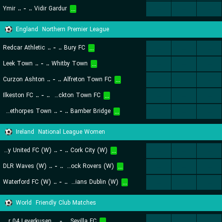
Ymir
..
-
..
Vidir Gardur
...
...
...
...
England
Northern Premier League
Redcar Athletic
..
-
..
Bury FC
...
...
...
...
Leek Town
..
-
..
Whitby Town
...
...
...
...
Curzon Ashton
..
-
..
Alfreton Town FC
...
...
...
...
Ilkeston FC
..
-
..
Stockton Town FC
...
...
...
...
Cleethorpes Town
..
-
..
Bamber Bridge
...
...
...
...
Ireland
National League Women
Treaty United FC (W)
..
-
..
Cork City (W)
...
...
...
...
DLR Waves (W)
..
-
..
Shamrock Rovers (W)
...
...
...
...
Waterford FC (W)
..
-
..
Bohemians Dublin (W)
...
...
...
...
World
Friendly Club Matches
Bayer 04 Leverkusen
..
-
..
Sevilla FC
...
...
...