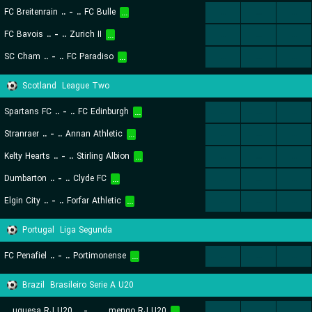
FC Breitenrain
..
-
..
FC Bulle
...
...
...
...
FC Bavois
..
-
..
Zurich II
...
...
...
...
SC Cham
..
-
..
FC Paradiso
...
...
...
...
Scotland
League Two
Spartans FC
..
-
..
FC Edinburgh
...
...
...
...
Stranraer
..
-
..
Annan Athletic
...
...
...
...
Kelty Hearts
..
-
..
Stirling Albion
...
...
...
...
Dumbarton
..
-
..
Clyde FC
...
...
...
...
Elgin City
..
-
..
Forfar Athletic
...
...
...
...
Portugal
Liga Segunda
FC Penafiel
..
-
..
Portimonense
...
...
...
...
Brazil
Brasileiro Serie A U20
Atletica Portuguesa RJ U20
..
-
..
Flamengo RJ U20
...
...
...