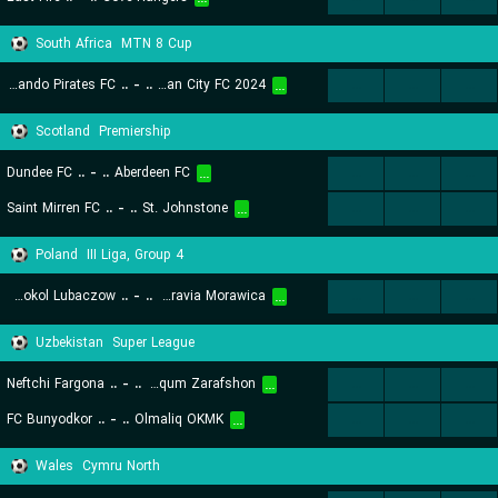
South Africa
MTN 8 Cup
Orlando Pirates FC
..
-
..
Durban City FC 2024
...
...
...
...
Scotland
Premiership
Dundee FC
..
-
..
Aberdeen FC
...
...
...
...
Saint Mirren FC
..
-
..
St. Johnstone
...
...
...
...
Poland
III Liga, Group 4
Pogon Sokol Lubaczow
..
-
..
KS Moravia Morawica
...
...
...
...
Uzbekistan
Super League
Neftchi Fargona
..
-
..
PFK Qizilqum Zarafshon
...
...
...
...
FC Bunyodkor
..
-
..
Olmaliq OKMK
...
...
...
...
Wales
Cymru North