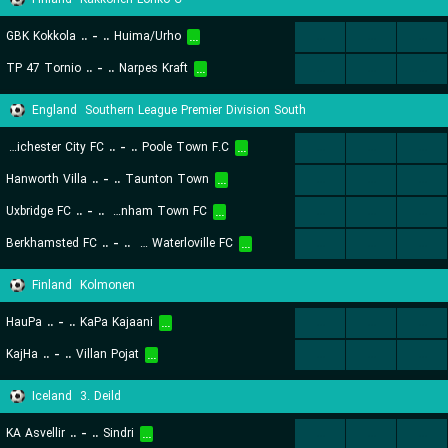
GBK Kokkola
..
-
..
Huima/Urho
...
...
...
...
TP 47 Tornio
..
-
..
Narpes Kraft
...
...
...
...
England
Southern League Premier Division South
Chichester City FC
..
-
..
Poole Town F.C
...
...
...
...
Hanworth Villa
..
-
..
Taunton Town
...
...
...
...
Uxbridge FC
..
-
..
Chippenham Town FC
...
...
...
...
Berkhamsted FC
..
-
..
Havant & Waterloville FC
...
...
...
...
Finland
Kolmonen
HauPa
..
-
..
KaPa Kajaani
...
...
...
...
KajHa
..
-
..
Villan Pojat
...
...
...
...
Iceland
3. Deild
KA Asvellir
..
-
..
Sindri
...
...
...
...