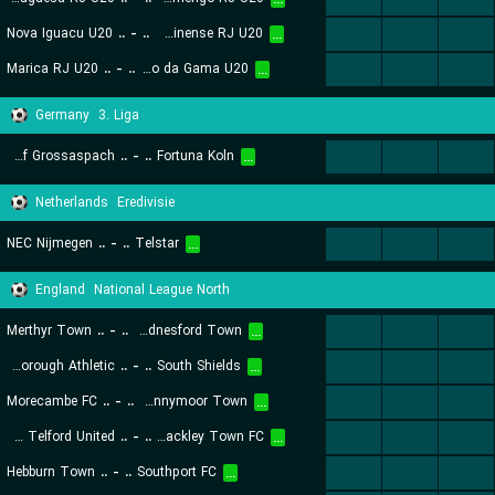
...
Nova Iguacu U20
..
-
..
Fluminense RJ U20
...
...
...
...
Marica RJ U20
..
-
..
Vasco da Gama U20
...
...
...
...
Germany
3. Liga
SG Sonnenhof Grossaspach
..
-
..
Fortuna Koln
...
...
...
...
Netherlands
Eredivisie
NEC Nijmegen
..
-
..
Telstar
...
...
...
...
England
National League North
Merthyr Town
..
-
..
Hednesford Town
...
...
...
...
Scarborough Athletic
..
-
..
South Shields
...
...
...
...
Morecambe FC
..
-
..
Spennymoor Town
...
...
...
...
AFC Telford United
..
-
..
Brackley Town FC
...
...
...
...
Hebburn Town
..
-
..
Southport FC
...
...
...
...