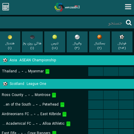
فوتبال
بسکتبال
والیبال
تنیس
هاکی روی یخ
هندبال
(۱)
(۱)
(۱۸)
(۳)
(۲)
(۲۰۴)
Asia
ASEAN Championship
Thailand
..
-
..
Myanmar
...
...
...
...
Scotland
League One
Ross County
..
-
..
Montrose
...
...
...
...
Queen of the South
..
-
..
Peterhead
...
...
...
...
Airdrieonians FC
..
-
..
East Kilbride
...
...
...
...
Hamilton Academical FC
..
-
..
Alloa Athletic
...
...
...
...
East Fife
..
-
..
Cove Rangers
...
...
...
...