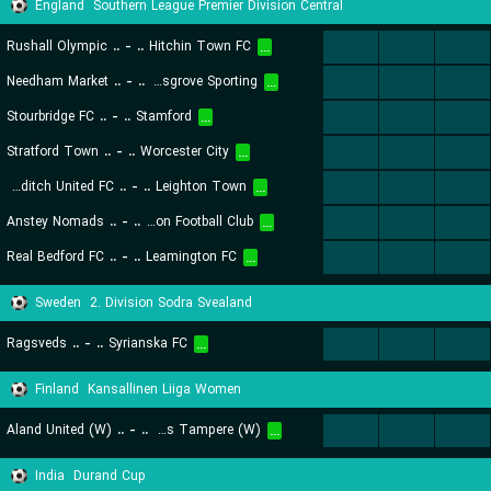
England
Southern League Premier Division Central
Rushall Olympic
..
-
..
Hitchin Town FC
...
...
...
...
Needham Market
..
-
..
Bromsgrove Sporting
...
...
...
...
Stourbridge FC
..
-
..
Stamford
...
...
...
...
Stratford Town
..
-
..
Worcester City
...
...
...
...
Redditch United FC
..
-
..
Leighton Town
...
...
...
...
Anstey Nomads
..
-
..
Leiston Football Club
...
...
...
...
Real Bedford FC
..
-
..
Leamington FC
...
...
...
...
Sweden
2. Division Sodra Svealand
Ragsveds
..
-
..
Syrianska FC
...
...
...
...
Finland
Kansallinen Liiga Women
Aland United (W)
..
-
..
Ilves Tampere (W)
...
...
...
...
India
Durand Cup