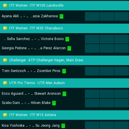
ITF Women
ITF W100 Landisville
Ayana Akli
..
-
..
Anastasia Zakharova
...
...
...
...
ITF Women
ITF W35 Chacabuco
Ana Sofia Sanchez
..
-
..
Victoria Bosio
...
...
...
...
Georgia Pedone
..
-
..
Lucciana Perez Alarcon
...
...
...
...
Challenger
ATP Challenger Hagen, Main Draw
Tom Gentzsch
..
-
..
Zsombor Piros
...
...
...
...
UTR Pro Tennis
UTR Men Auburn
Enzo Aguiard
..
-
..
Stewart Aronson
...
...
...
...
Szabo Dani
..
-
..
Hilsen Blake
...
...
...
...
ITF Women
ITF W15 Astana
Kisa Yoshioka
..
-
..
Su Jeong Jang
...
...
...
...