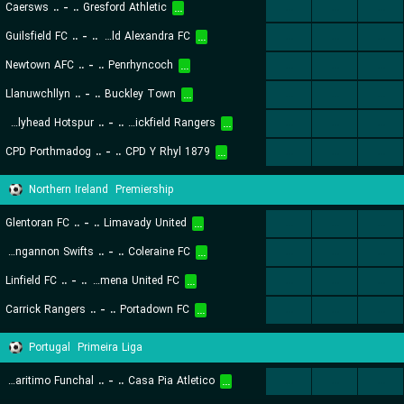
Caersws
..
-
..
Gresford Athletic
...
...
...
...
Guilsfield FC
..
-
..
Mold Alexandra FC
...
...
...
...
Newtown AFC
..
-
..
Penrhyncoch
...
...
...
...
Llanuwchllyn
..
-
..
Buckley Town
...
...
...
...
Holyhead Hotspur
..
-
..
Brickfield Rangers
...
...
...
...
CPD Porthmadog
..
-
..
CPD Y Rhyl 1879
...
...
...
...
Northern Ireland
Premiership
Glentoran FC
..
-
..
Limavady United
...
...
...
...
Dungannon Swifts
..
-
..
Coleraine FC
...
...
...
...
Linfield FC
..
-
..
Ballymena United FC
...
...
...
...
Carrick Rangers
..
-
..
Portadown FC
...
...
...
...
Portugal
Primeira Liga
CS Maritimo Funchal
..
-
..
Casa Pia Atletico
...
...
...
...