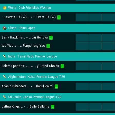
World
Club Friendlies Women
Vasteraasirsta HK (W)
..
-
..
Skara HK (W)
...
...
...
...
China
China Open
Barry Hawkins
..
-
..
Liu Hongyu
...
...
...
...
Wu Yize
..
-
..
Pengcheng Yao
...
...
...
...
India
Tamil Nadu Premier League
Salem Spartans
..
-
..
Trichy Grand Cholas
...
...
...
...
Afghanistan
Kabul Premier League T20
Abasin Defenders
..
-
..
Kabul Zalmi
...
...
...
...
Sri Lanka
Lanka Premier League T20
Jaffna Kings
..
-
..
Galle Gallants
...
...
...
...