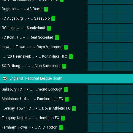
...
Brighton
..
-
..
AS Roma
...
...
...
...
FC Augsburg
..
-
..
Sassuolo
...
...
...
...
RC Lens
..
-
..
Sunderland
...
...
...
...
1. FC Koln
..
-
..
Real Sociedad
...
...
...
...
Ipswich Town
..
-
..
Rayo Vallecano
...
...
...
...
ADO '20 Heemskerk
..
-
..
Koninklijke HFC
...
...
...
...
SC Freiburg
..
-
..
Racing Club Strasbourg
...
...
...
...
England
National League South
Salisbury FC
..
-
..
Hampton & Richmond Borough
...
...
...
...
Maidstone Utd
..
-
..
Farnborough FC
...
...
...
...
Billericay Town FC
..
-
..
Dover Athletic FC
...
...
...
...
Torquay United
..
-
..
Horsham FC
...
...
...
...
Farnham Town
..
-
..
AFC Totton
...
...
...
...