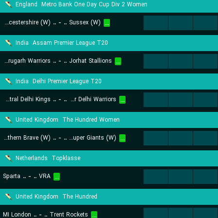
England
Metro Bank One Day Cup Div 2 Women
Gloucestershire (W)
..
-
..
Sussex (W)
...
...
...
...
India
Assam Premier League T20
Dibrugarh Warriors
..
-
..
Jorhat Stallions
...
...
...
...
India
Delhi Premier League T20
Central Delhi Kings
..
-
..
Outer Delhi Warriors
...
...
...
...
United Kingdom
The Hundred Women
Southern Brave (W)
..
-
..
Manchester Super Giants (W)
...
...
...
...
Netherlands
Topklasse
Sparta
..
-
..
VRA
...
...
...
...
United Kingdom
The Hundred
MI London
..
-
..
Trent Rockets
...
...
...
...