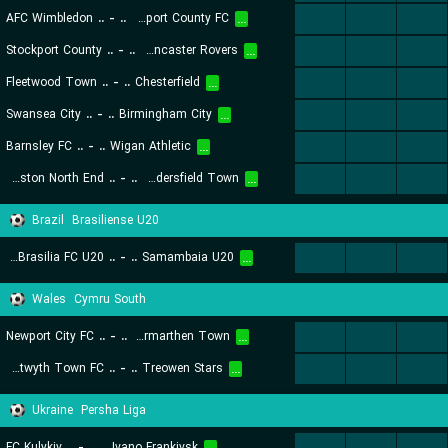
AFC Wimbledon
..
-
..
Newport County FC
...
...
...
...
Stockport County
..
-
..
Doncaster Rovers
...
...
...
...
Fleetwood Town
..
-
..
Chesterfield
...
...
...
...
Swansea City
..
-
..
Birmingham City
...
...
...
...
Barnsley FC
..
-
..
Wigan Athletic
...
...
...
...
Preston North End
..
-
..
Huddersfield Town
...
...
...
...
Brazil
Brasiliense U20
Real Brasilia FC U20
..
-
..
Samambaia U20
...
...
...
...
Wales
Cymru South
Newport City FC
..
-
..
Carmarthen Town
...
...
...
...
Aberystwyth Town FC
..
-
..
Treowen Stars
...
...
...
...
Ukraine
Persha Liga
FC Kulykiv
..
-
..
Prykarpattya Ivano Frankivsk
...
...
...