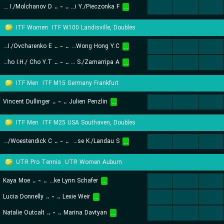
Cervantes I./Molchanov D.
..
-
..
Lalami Laaroussi Y./Pieczonka F.
...
...
...
...
ITF Women
ITF W100 Landisville, Doubles
Martins I./Ovcharenko E.
..
-
..
Osborne A./Wong Hong Y.C.
...
...
...
...
Cho I.H./ Cho Y.T.
..
-
..
Rogers A. S./Zamarripa A.
...
...
...
...
ITF Men
ITF M15 Germany Frankfurt
Vincent Dullinger
..
-
..
Julien Penzlin
...
...
...
...
ITF Men
ITF M25 USA Southaven, Doubles
Exsted M./Woestendick C.
..
-
..
Giese K./Landau S.
...
...
...
...
UTR Pro Tennis
UTR Women Auburn
Kaya Moe
..
-
..
Brooke Lynn Schafer
...
...
...
...
Lucia Donnelly
..
-
..
Lexie Weir
...
...
...
...
Natalie Outcalt
..
-
..
Marina Davtyan
...
...
...
...