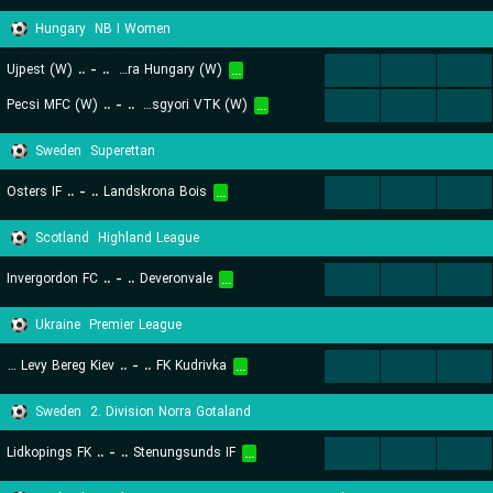
Hungary
NB I Women
Ujpest (W)
..
-
..
Astra Hungary (W)
...
...
...
...
Pecsi MFC (W)
..
-
..
Diosgyori VTK (W)
...
...
...
...
Sweden
Superettan
Osters IF
..
-
..
Landskrona Bois
...
...
...
...
Scotland
Highland League
Invergordon FC
..
-
..
Deveronvale
...
...
...
...
Ukraine
Premier League
FC Levy Bereg Kiev
..
-
..
FK Kudrivka
...
...
...
...
Sweden
2. Division Norra Gotaland
Lidkopings FK
..
-
..
Stenungsunds IF
...
...
...
...