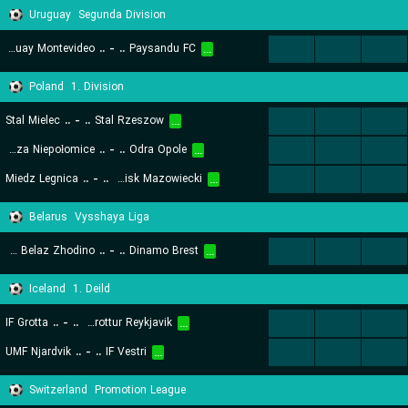
Uruguay
Segunda Division
Uruguay Montevideo
..
-
..
Paysandu FC
...
...
...
...
Poland
1. Division
Stal Mielec
..
-
..
Stal Rzeszow
...
...
...
...
Puszcza Niepołomice
..
-
..
Odra Opole
...
...
...
...
Miedz Legnica
..
-
..
Pogon Grodzisk Mazowiecki
...
...
...
...
Belarus
Vysshaya Liga
Torpedo Belaz Zhodino
..
-
..
Dinamo Brest
...
...
...
...
Iceland
1. Deild
IF Grotta
..
-
..
Throttur Reykjavik
...
...
...
...
UMF Njardvik
..
-
..
IF Vestri
...
...
...
...
Switzerland
Promotion League