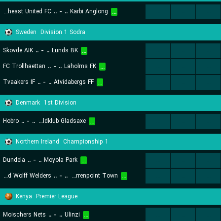
Northeast United FC
..
-
..
Karbi Anglong
...
...
...
...
Sweden
Division 1 Sodra
Skovde AIK
..
-
..
Lunds BK
...
...
...
...
FC Trollhaettan
..
-
..
Laholms FK
...
...
...
...
Tvaakers IF
..
-
..
Atvidabergs FF
...
...
...
...
Denmark
1st Division
Hobro
..
-
..
Akademisk Boldklub Gladsaxe
...
...
...
...
Northern Ireland
Championship 1
Dundela
..
-
..
Moyola Park
...
...
...
...
Harland and Wolff Welders
..
-
..
Warrenpoint Town
...
...
...
...
Kenya
Premier League
Moischers Nets
..
-
..
Ulinzi
...
...
...
...