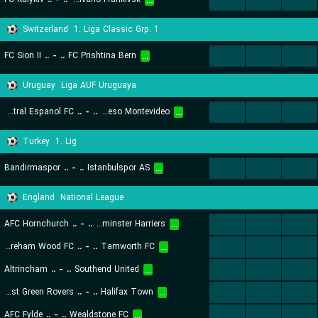
...
Switzerland
1. Liga Classic Grp. 1
FC Sion II
..
-
..
FC Prishtina Bern
...
...
...
...
Uruguay
Liga AUF Uruguaya
Central Espanol FC
..
-
..
CA Progreso Montevideo
...
...
...
...
Turkey
1. Lig
Bandirmaspor
..
-
..
Istanbulspor AS
...
...
...
...
England
National League
AFC Hornchurch
..
-
..
Kidderminster Harriers
...
...
...
...
Boreham Wood FC
..
-
..
Tamworth FC
...
...
...
...
Altrincham
..
-
..
Southend United
...
...
...
...
Forest Green Rovers
..
-
..
Halifax Town
...
...
...
...
AFC Fylde
..
-
..
Wealdstone FC
...
...
...
...