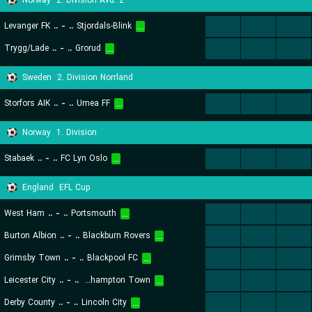
Norway
2. Division Avd. 2
Levanger FK
..
-
..
Stjordals-Blink
...
...
...
...
Trygg/Lade
..
-
..
Grorud
...
...
...
...
Sweden
2. Division Norrland
Storfors AIK
..
-
..
Umea FF
...
...
...
...
Norway
1. Division
Stabaek
..
-
..
FC Lyn Oslo
...
...
...
...
England
EFL Cup
West Ham
..
-
..
Portsmouth
...
...
...
...
Burton Albion
..
-
..
Blackburn Rovers
...
...
...
...
Grimsby Town
..
-
..
Blackpool FC
...
...
...
...
Leicester City
..
-
..
Northampton Town
...
...
...
...
Derby County
..
-
..
Lincoln City
...
...
...
...