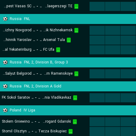
Budapest Vasas SC
..
-
..
Zalaegerszegi TE
...
...
...
...
Russia
FNL
FC Nizhny Novgorod
..
-
..
Neftekhimik Nizhnekamsk
...
...
...
...
YFK Shinnik Yaroslav
..
-
..
Arsenal Tula
...
...
...
...
FC Ural Yekaterinburg
..
-
..
FC Ufa
...
...
...
...
Russia
FNL 2, Division B, Group 3
FC Salyut Belgorod
..
-
..
Saturn Ramenskoye
...
...
...
...
Russia
FNL 2, Division A Gold
FK Sokol Saratov
..
-
..
Alania Vladikavkaz
...
...
...
...
Poland
IV Liga
Stolem Gniewino
..
-
..
Starogard Gdanski
...
...
...
...
Stomil Olsztyn
..
-
..
Tecza Biskupiec
...
...
...
...