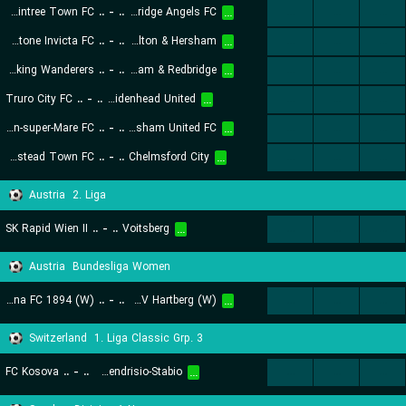
Braintree Town FC
..
-
..
Tonbridge Angels FC
...
...
...
...
Folkestone Invicta FC
..
-
..
Walton & Hersham
...
...
...
...
Dorking Wanderers
..
-
..
Dagenham & Redbridge
...
...
...
...
Truro City FC
..
-
..
Maidenhead United
...
...
...
...
Weston-super-Mare FC
..
-
..
Chesham United FC
...
...
...
...
Hemel Hempstead Town FC
..
-
..
Chelmsford City
...
...
...
...
Austria
2. Liga
SK Rapid Wien II
..
-
..
Voitsberg
...
...
...
...
Austria
Bundesliga Women
First Vienna FC 1894 (W)
..
-
..
FC Sudburgenland/TSV Hartberg (W)
...
...
...
...
Switzerland
1. Liga Classic Grp. 3
FC Kosova
..
-
..
FC Mendrisio-Stabio
...
...
...
...