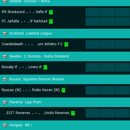
Sweden
Division 1 Norra
IFK Stocksund
..
-
..
Gefle IF
...
...
...
...
FC Jarfalla
..
-
..
IF Karlstad
...
...
...
...
Scotland
Lowland League
Cowdenbeath
..
-
..
Broxburn Athletic F.C.
...
...
...
...
Sweden
2. Division - Sodra Gotaland
Nosaby IF
..
-
..
Linero IF
...
...
...
...
Russia
Supreme Division Women
Ryazan (W)
..
-
..
Rubin Kazan (W)
...
...
...
...
Panama
Liga Prom
UMECIT Reserves
..
-
..
CD Arabe Unido Reserves
...
...
...
...
Hungary
NB I