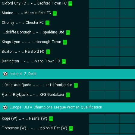
Oxford City FC
..
-
..
Bedford Town FC
...
...
...
...
Marine
..
-
..
Macclesfield FC
...
...
...
...
Chorley
..
-
..
Chester FC
...
...
...
...
Radcliffe Borough
..
-
..
Spalding Utd
...
...
...
...
Kings Lynn
..
-
..
Harborough Town
...
...
...
...
Buxton
..
-
..
Hereford FC
...
...
...
...
Darlington
..
-
..
Worksop Town FC
...
...
...
...
Iceland
2. Deild
Knattspyrnufelag Austfjarda
..
-
..
Haukar Hafnarfjordur
...
...
...
...
Fjolnir Reykjavik
..
-
..
KFG Gardabaer
...
...
...
...
Europe
UEFA Champions League Women Qualification
Koge (W)
..
-
..
Hearts (W)
...
...
...
...
Torreense (W)
..
-
..
FK Apolonia Fier (W)
...
...
...
...