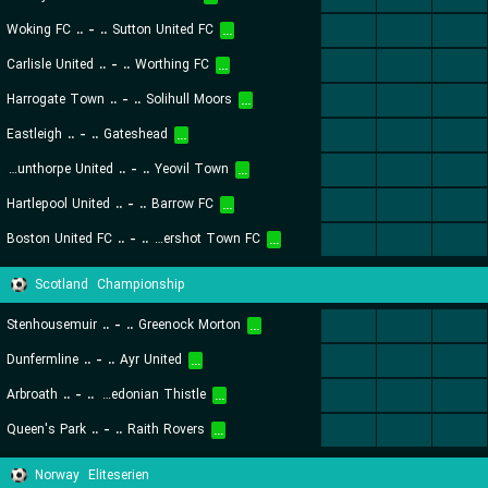
Woking FC
..
-
..
Sutton United FC
...
...
...
...
Carlisle United
..
-
..
Worthing FC
...
...
...
...
Harrogate Town
..
-
..
Solihull Moors
...
...
...
...
Eastleigh
..
-
..
Gateshead
...
...
...
...
Scunthorpe United
..
-
..
Yeovil Town
...
...
...
...
Hartlepool United
..
-
..
Barrow FC
...
...
...
...
Boston United FC
..
-
..
Aldershot Town FC
...
...
...
...
Scotland
Championship
Stenhousemuir
..
-
..
Greenock Morton
...
...
...
...
Dunfermline
..
-
..
Ayr United
...
...
...
...
Arbroath
..
-
..
Inverness Caledonian Thistle
...
...
...
...
Queen's Park
..
-
..
Raith Rovers
...
...
...
...
Norway
Eliteserien