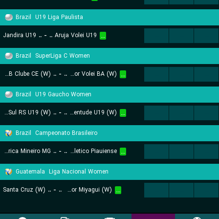
Brazil
U19 Liga Paulista
Jandira U19
..
-
..
Aruja Volei U19
...
...
...
...
Brazil
SuperLiga C Women
BNB Clube CE (W)
..
-
..
Salvador Volei BA (W)
...
...
...
...
Brazil
U19 Gaucho Women
APV Caxias do Sul RS U19 (W)
..
-
..
Recreio Da Juventude U19 (W)
...
...
...
...
Brazil
Campeonato Brasileiro
America Mineiro MG
..
-
..
Clube Atletico Piauiense
...
...
...
...
Guatemala
Liga Nacional Women
Santa Cruz (W)
..
-
..
Chicas Del Senor Miyagui (W)
...
...
...
...