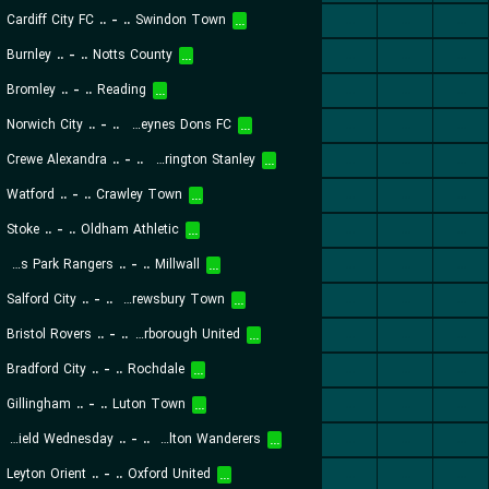
Cardiff City FC
..
-
..
Swindon Town
...
...
...
...
Burnley
..
-
..
Notts County
...
...
...
...
Bromley
..
-
..
Reading
...
...
...
...
Norwich City
..
-
..
Milton Keynes Dons FC
...
...
...
...
Crewe Alexandra
..
-
..
Accrington Stanley
...
...
...
...
Watford
..
-
..
Crawley Town
...
...
...
...
Stoke
..
-
..
Oldham Athletic
...
...
...
...
Queens Park Rangers
..
-
..
Millwall
...
...
...
...
Salford City
..
-
..
Shrewsbury Town
...
...
...
...
Bristol Rovers
..
-
..
Peterborough United
...
...
...
...
Bradford City
..
-
..
Rochdale
...
...
...
...
Gillingham
..
-
..
Luton Town
...
...
...
...
Sheffield Wednesday
..
-
..
Bolton Wanderers
...
...
...
...
Leyton Orient
..
-
..
Oxford United
...
...
...
...