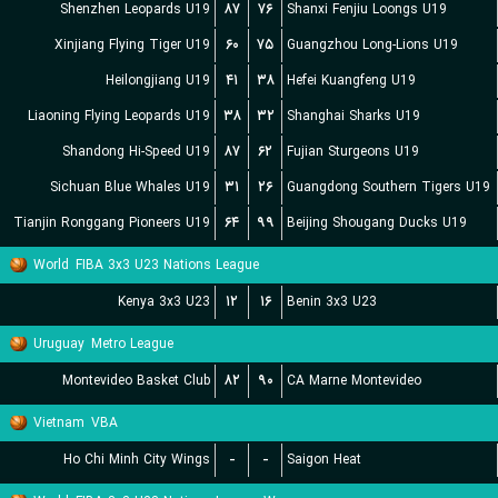
Shenzhen Leopards U19
۸۷
۷۶
Shanxi Fenjiu Loongs U19
Xinjiang Flying Tiger U19
۶۰
۷۵
Guangzhou Long-Lions U19
Heilongjiang U19
۴۱
۳۸
Hefei Kuangfeng U19
Liaoning Flying Leopards U19
۳۸
۳۲
Shanghai Sharks U19
Shandong Hi-Speed U19
۸۷
۶۲
Fujian Sturgeons U19
Sichuan Blue Whales U19
۳۱
۲۶
Guangdong Southern Tigers U19
Tianjin Ronggang Pioneers U19
۶۴
۹۹
Beijing Shougang Ducks U19
World
FIBA 3x3 U23 Nations League
Kenya 3x3 U23
۱۲
۱۶
Benin 3x3 U23
Uruguay
Metro League
Montevideo Basket Club
۸۲
۹۰
CA Marne Montevideo
Vietnam
VBA
Ho Chi Minh City Wings
-
-
Saigon Heat