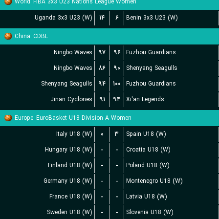
World
FIBA 3x3 U23 Nations League Women
Uganda 3x3 U23 (W)
۱۴
۶
Benin 3x3 U23 (W)
China
CDBL
Ningbo Waves
۹۷
۹۶
Fuzhou Guardians
Ningbo Waves
۸۶
۹۰
Shenyang Seagulls
Shenyang Seagulls
۹۴
۱۰۰
Fuzhou Guardians
Jinan Cyclones
۹۱
۹۴
Xi'an Legends
Europe
EuroBasket U18 Division A Women
Italy U18 (W)
۰
۳
Spain U18 (W)
Hungary U18 (W)
-
-
Croatia U18 (W)
Finland U18 (W)
-
-
Poland U18 (W)
Germany U18 (W)
-
-
Montenegro U18 (W)
France U18 (W)
-
-
Latvia U18 (W)
Sweden U18 (W)
-
-
Slovenia U18 (W)