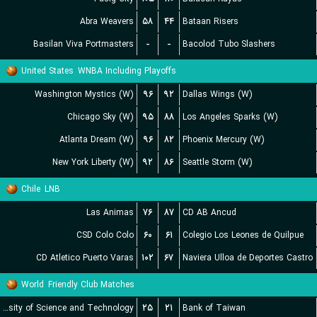
Abra Weavers
۵۸
۴۴
Bataan Risers
Basilan Viva Portmasters
-
-
Bacolod Tubo Slashers
United States
WNBA Including Playoffs
Washington Mystics (W)
۹۶
۹۲
Dallas Wings (W)
Chicago Sky (W)
۹۵
۸۸
Los Angeles Sparks (W)
Atlanta Dream (W)
۹۶
۸۲
Phoenix Mercury (W)
New York Liberty (W)
۹۲
۸۶
Seattle Storm (W)
Chile
LNB
Las Animas
۷۶
۸۷
CD AB Ancud
CSD Colo Colo
۶۰
۶۱
Colegio Los Leones de Quilpue
CD Atletico Puerto Varas
۱۰۲
۶۷
Naviera Ulloa de Deportes Castro
World
Friendly Club Matches
Chien Hsin University of Science and Technology
۲۵
۲۱
Bank of Taiwan