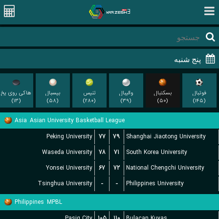
فوتبال
بسکتبال
والیبال
تنیس
بیسبال
هاکی روی یخ
(۱۳)
(۵۸)
(۲۸۰)
(۳۹)
(۵۰)
(۱۴۵)
Asia
Asian University Basketball League
Peking University
۷۷
۷۹
Shanghai Jiaotong University
Waseda University
۷۸
۷۱
South Korea University
Yonsei University
۶۷
۷۲
National Chengchi University
Tsinghua University
-
-
Philippines University
Philippines
MPBL
Pasig City
۱۰۵
۱۱۰
Bulacan Kuyas