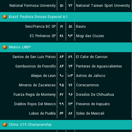
National Formosa University
۵۱
۷۲
National Taiwan Sport University
Brazil
Paulista Divisao Especial A-1
Sesi/Franca BC SP
۶۱
۵۱
Bauru
EC Pinheiros SP
۶۸
۹۳
Mogi das Cruzes
Mexico
LNBP
Santos de San Luis Potosi
۸۴
۸۹
El Calor de Cancun
Gambusinos de Fresnillo
۸۴
۷۴
Panteras de Aguascalientes
Abejas de Leon
۹۰
۱۰۳
Astros de Jalisco
Mineros de Zacatecas
۹۵
۷۶
Correcaminos
Fuerza Regia de Monterey
۶۷
۹۶
Dorados De Chihuahua
Diablos Rojos Del Mexico
۹۹
۷۳
Freseros de Irapuato
Lobos de Puebla
۶۴
۸۶
Soles de Mexicali
China
U19 Championship