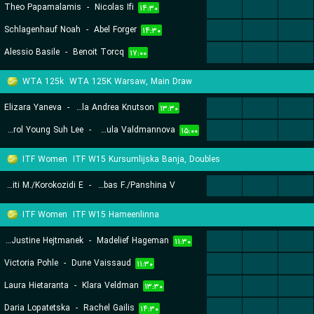
Theo Papamalamis
-
Nicolas Ifi
...
...
...
۱۴:۳۰
Schlagenhauf Noah
-
Abel Forger
...
...
...
۱۴:۳۰
Alessio Basile
-
Benoit Torcq
...
...
...
۱۷:۰۰
WTA 125k
WTA 125K Warsaw, Main Draw
Elizara Yaneva
-
Gabriela Andrea Knutson
...
...
...
۱۳:۳۰
Carol Young Suh Lee
-
Vendula Valdmannova
...
...
...
۱۵:۰۰
ITF Women
ITF W15 Kursumlijska Banja, Doubles
Argyrokastriti M./Korokozidi E.
-
Dorofeeva-Rybas F./Panshina V.
...
...
...
۱۴:۰۵
ITF Women
ITF W15 Hameenlinna
Amelie Justine Hejtmanek
-
Madelief Hageman
...
...
...
۱۱:۳۰
Victoria Pohle
-
Dune Vaissaud
...
...
...
۱۱:۳۰
Laura Hietaranta
-
Klara Veldman
...
...
...
۱۳:۳۰
Daria Lopatetska
-
Rachel Gailis
...
...
...
۱۴:۳۰