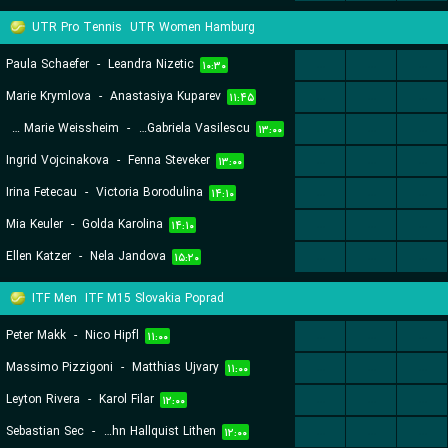
UTR Pro Tennis
UTR Women Hamburg
Paula Schaefer
-
Leandra Nizetic
...
...
...
۱۰:۳۰
Marie Krymlova
-
Anastasiya Kuparev
...
...
...
۱۱:۴۵
Anna Marie Weissheim
-
Arina Gabriela Vasilescu
...
...
...
۱۳:۰۰
Ingrid Vojcinakova
-
Fenna Steveker
...
...
...
۱۳:۰۰
Irina Fetecau
-
Victoria Borodulina
...
...
...
۱۴:۱۰
Mia Keuler
-
Golda Karolina
...
...
...
۱۴:۱۰
Ellen Katzer
-
Nela Jandova
...
...
...
۱۵:۲۰
ITF Men
ITF M15 Slovakia Poprad
Peter Makk
-
Nico Hipfl
...
...
...
۱۱:۰۰
Massimo Pizzigoni
-
Matthias Ujvary
...
...
...
۱۱:۰۰
Leyton Rivera
-
Karol Filar
...
...
...
۱۲:۰۰
Sebastian Sec
-
John Hallquist Lithen
...
...
...
۱۲:۰۰