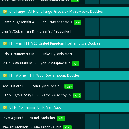
۱۶:۴۰
Challenger
ATP Challenger Grodzisk Mazowiecki, Doubles
Banthia S./Donski A.
-
Cervantes I./Molchanov D.
...
...
...
۱۶:۰۰
Cornea V./Cukierman D.
-
Lalami Laaroussi Y./Pieczonka F.
...
...
...
۲۰:۳۰
ITF Men
ITF M25 United Kingdom Roehampton, Doubles
Hands T./Summers M.
-
Dominko S./Godsick N.
...
...
...
Vujic S./Walters M.
-
Frydrych V./Stephens Z.
...
...
...
۱۵:۳۵
۱۶:۰۰
ITF Women
ITF W35 Roehampton, Doubles
Abe H./Sato H.
-
Appleton E./McDonald E.
...
...
...
۱۵:۳۰
Dada-Mascoll S./Maloney E.
-
Black B./Okutoyi A.
...
...
...
۱۷:۰۵
UTR Pro Tennis
UTR Men Auburn
Enzo Aguiard
-
Patrick Nicholas
...
...
...
۱۷:۳۰
Stewart Aronson
-
Aleksandr Kalinin
...
...
...
۱۷:۳۰