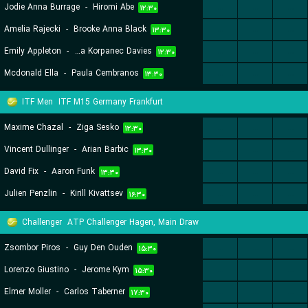
Jodie Anna Burrage
-
Hiromi Abe
...
...
...
۱۲:۳۰
Amelia Rajecki
-
Brooke Anna Black
...
...
...
۱۳:۳۰
Emily Appleton
-
Allegra Korpanec Davies
...
...
...
۱۲:۳۰
Mcdonald Ella
-
Paula Cembranos
...
...
...
۱۳:۳۰
ITF Men
ITF M15 Germany Frankfurt
Maxime Chazal
-
Ziga Sesko
...
...
...
۱۲:۳۰
Vincent Dullinger
-
Arian Barbic
...
...
...
۱۳:۳۰
David Fix
-
Aaron Funk
...
...
...
۱۳:۳۰
Julien Penzlin
-
Kirill Kivattsev
...
...
...
۱۶:۳۰
Challenger
ATP Challenger Hagen, Main Draw
Zsombor Piros
-
Guy Den Ouden
...
...
...
۱۵:۳۰
Lorenzo Giustino
-
Jerome Kym
...
...
...
۱۵:۳۰
Elmer Moller
-
Carlos Taberner
...
...
...
۱۷:۳۰