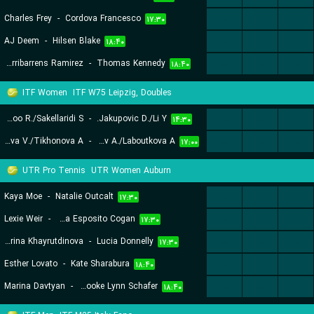
Charles Frey
-
Cordova Francesco
...
...
...
۱۷:۳۰
AJ Deem
-
Hilsen Blake
...
...
...
۱۸:۴۰
Iker Urribarrens Ramirez
-
Thomas Kennedy
...
...
...
۱۸:۴۰
ITF Women
ITF W75 Leipzig, Doubles
Mcadoo R./Sakellaridi S.
-
Jakupovic D./Li Y.
...
...
...
۱۴:۳۰
Strakhova V./Tikhonova A.
-
Kucmov A./Laboutkova A.
...
...
...
۱۷:۰۰
UTR Pro Tennis
UTR Women Auburn
Kaya Moe
-
Natalie Outcalt
...
...
...
۱۷:۳۰
Lexie Weir
-
Ava Esposito Cogan
...
...
...
۱۷:۳۰
Ekaterina Khayrutdinova
-
Lucia Donnelly
...
...
...
۱۷:۳۰
Esther Lovato
-
Kate Sharabura
...
...
...
۱۸:۴۰
Marina Davtyan
-
Brooke Lynn Schafer
...
...
...
۱۸:۴۰