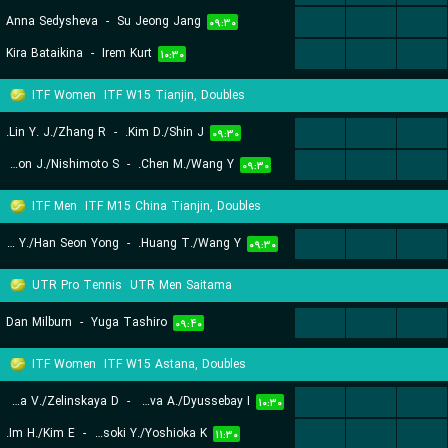
Anna Sedysheva
-
Su Jeong Jang
...
...
...
۰۹:۳۰
Kira Bataikina
-
Irem Kurt
...
...
...
۱۰:۳۰
ITF Women
ITF W15 Tianjin, Doubles
Lin Y. J./Zhang R.
-
Kim D./Shin J.
...
...
...
۰۹:۳۰
Moon J./Nishimoto S.
-
Chen M./Wang Y.
...
...
...
۰۹:۳۰
ITF Men
ITF M15 China Tianjin, Doubles
Chung Y./Han Seon Yong
-
Huang T./Wang Y.
...
...
...
۰۹:۳۰
UTR Pro Tennis
UTR Men Saitama
Dan Milburn
-
Yuga Tashiro
...
...
...
۰۹:۴۰
ITF Women
ITF W15 Astana, Doubles
Milovanova V./Zelinskaya D.
-
Arystanbekova A./Dyussebay I.
...
...
...
۱۰:۳۰
Im H./Kim E.
-
Hosoki Y./Yoshioka K.
...
...
...
۱۱:۳۰