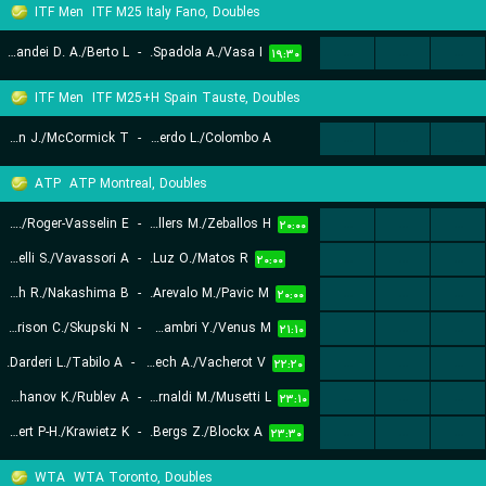
ITF Men
ITF M25 Italy Fano, Doubles
Amarandei D. A./Berto L.
-
Spadola A./Vasa I.
...
...
...
۱۹:۳۰
ITF Men
ITF M25+H Spain Tauste, Doubles
Fradkin J./McCormick T.
-
Izquierdo L./Colombo A.
...
...
...
۱۹:۳۵
ATP
ATP Montreal, Doubles
Nys H./Roger-Vasselin E.
-
Granollers M./Zeballos H.
...
...
...
۲۰:۰۰
Bolelli S./Vavassori A.
-
Luz O./Matos R.
...
...
...
۲۰:۰۰
Cash R./Nakashima B.
-
Arevalo M./Pavic M.
...
...
...
۲۰:۰۰
Harrison C./Skupski N.
-
Bhambri Y./Venus M.
...
...
...
۲۱:۱۰
Darderi L./Tabilo A.
-
Rinderknech A./Vacherot V.
...
...
...
۲۲:۲۰
Khachanov K./Rublev A.
-
Arnaldi M./Musetti L.
...
...
...
۲۳:۱۰
Herbert P-H./Krawietz K.
-
Bergs Z./Blockx A.
...
...
...
۲۳:۳۰
WTA
WTA Toronto, Doubles