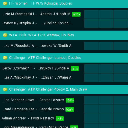
ITF Women
ITF W75 Koksijde, Doubles
Drazic M./Yamazaki I.
-
Adams J./Hoedt M.
...
...
...
۱۷:۳۰
Martynov D./Otzipka J.
-
Coppez K./Ebeling Koning L.
...
...
...
۱۹:۳۰
WTA 125k
WTA 125K Warsaw, Doubles
Kubka M./Rosolska A.
-
Falkowska W./Smith A.
...
...
...
۱۷:۳۰
Challenger
ATP Challenger Istanbul, Doubles
Betov S./Simakin I.
-
Bar Biryukov P./Binda A.
...
...
...
۱۷:۰۰
Azkara A./Mackinlay J.
-
Nedunchezhiyan J./Wang A.
...
...
...
۱۹:۳۰
Challenger
ATP Challenger Plovdiv 2, Main Draw
Carlos Sanchez Jover
-
George Lazarov
...
...
...
۱۵:۳۰
Gerard Campana Lee
-
Gabriele Piraino
...
...
...
۱۵:۳۰
Adrian Andreev
-
Pyotr Nesterov
...
...
...
۱۶:۴۰
Yannick Theodor Alexandrescou
-
Radu Mihai Papoe
...
...
...