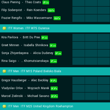
Claus Piening
-
Theo Coats
...
...
...
۱۴:۱۰
Filip Soderqvist
-
Rein Koenders
...
...
...
۱۵:۲۰
Frazier Rengifo
-
Miko Wassermann
...
...
...
۱۵:۲۰
ITF Women
ITF W75 Ourense
Kira Pavlova
-
Britt Du Pree
...
...
...
۱۲:۰۰
Greet Minnen
-
Isabella Shinikova
...
...
...
۱۲:۰۰
Sonja Zhiyenbayeva
-
Alicia Dudeney
...
...
...
۱۳:۰۰
Rina Saigo
-
Daria Khomutsianskaya
...
...
...
۱۳:۰۰
ITF Men
ITF M15 Poland Bielsko Biala
Gregor Hausberger
-
Alec Beckley
...
...
...
۱۲:۳۰
Vladyslav Orlov
-
Wojciech Marek
...
...
...
۱۲:۳۰
Marcel Zielinski
-
Michael Savano
...
...
...
۱۳:۳۰
ITF Men
ITF M25 United Kingdom Roehampton