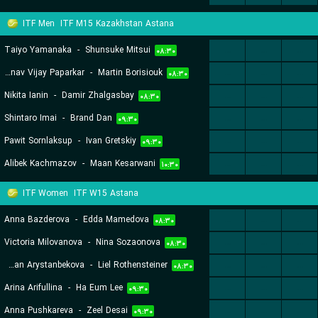
ITF Men
ITF M15 Kazakhstan Astana
Taiyo Yamanaka
-
Shunsuke Mitsui
...
...
...
۰۸:۳۰
Arnav Vijay Paparkar
-
Martin Borisiouk
...
...
...
۰۸:۳۰
Nikita Ianin
-
Damir Zhalgasbay
...
...
...
۰۸:۳۰
Shintaro Imai
-
Brand Dan
...
...
...
۰۹:۳۰
Pawit Sornlaksup
-
Ivan Gretskiy
...
...
...
۰۹:۳۰
Alibek Kachmazov
-
Maan Kesarwani
...
...
...
۱۰:۳۰
ITF Women
ITF W15 Astana
Anna Bazderova
-
Edda Mamedova
...
...
...
۰۸:۳۰
Victoria Milovanova
-
Nina Sozaonova
...
...
...
۰۸:۳۰
Asylzhan Arystanbekova
-
Liel Rothensteiner
...
...
...
۰۸:۳۰
Arina Arifullina
-
Ha Eum Lee
...
...
...
۰۹:۳۰
Anna Pushkareva
-
Zeel Desai
...
...
...
۰۹:۳۰