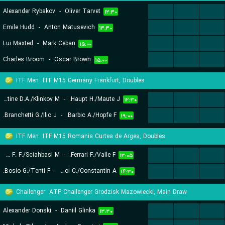
Alexander Rybakov
-
Oliver Tarvet
...
...
...
۱۲:۳۰
Emile Hudd
-
Anton Matusevich
...
...
...
۱۳:۳۰
Lui Maxted
-
Mark Ceban
...
...
...
۱۵:۰۰
Charles Broom
-
Oscar Brown
...
...
...
۱۵:۰۰
ITF Men
ITF M15 Germany Frankfurt, Doubles
Dutine D.A./Klinkov M.
-
Haupt H./Maute J.
...
...
...
۱۲:۳۰
Branchetti G./Ilic J.
-
Barbic A./Hopfe F.
...
...
...
۱۹:۰۰
ITF Men
ITF M15 Romania Curtea de Arges, Doubles
Garbero F. F./Sciahbasi M.
-
Ferrari F./Valle F.
...
...
...
۱۳:۰۵
Bosio G./Tenti F.
-
Apostol C./Constantin A.
...
...
...
۱۴:۳۰
Challenger
ATP Challenger Grodzisk Mazowiecki, Main Draw
Alexander Donski
-
Daniil Glinka
...
...
...
۱۳:۳۰