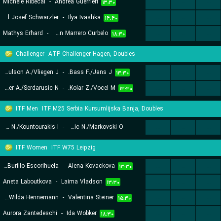
Michele Ribecai
-
Andrea Guerrieri
...
...
...
۱۳:۳۰
Joel Josef Schwarzler
-
Ilya Ivashka
...
...
...
۱۴:۴۰
Mathys Erhard
-
Ivan Marrero Curbelo
...
...
...
۱۸:۳۰
Challenger
ATP Challenger Hagen, Doubles
Paulson A./Vliegen J.
-
Bass F./Jans J.
...
...
...
۱۳:۳۰
Kalender A./Serdarusic N.
-
Kolar Z./Vocel M.
...
...
...
۱۳:۳۰
ITF Men
ITF M25 Serbia Kursumlijska Banja, Doubles
Chatziavraam N./Kountourakis I.
-
Jovic N./Markovski O.
...
...
...
۱۳:۳۰
ITF Women
ITF W75 Leipzig
Irene Burillo Escorihuela
-
Alena Kovackova
...
...
...
۱۳:۳۰
Aneta Laboutkova
-
Laima Vladson
...
...
...
۱۳:۳۰
Caijsa Wilda Hennemann
-
Valentina Steiner
...
...
...
۱۵:۳۰
Aurora Zantedeschi
-
Ida Wobker
...
...
...
۱۸:۳۰