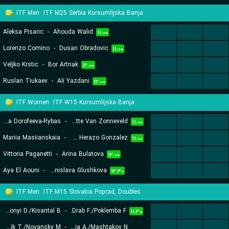
ITF Men
ITF M25 Serbia Kursumlijska Banja
Aleksa Pisaric
-
Ahouda Walid
...
...
...
۱۱:۰۰
Lorenzo Comino
-
Dusan Obradovic
...
...
...
۱۱:۰۰
Veljko Krstic
-
Bor Artnak
...
...
...
۱۲:۰۰
Ruslan Tiukaev
-
Ali Yazdani
...
...
...
۱۲:۰۰
ITF Women
ITF W15 Kursumlijska Banja
Felitsata Dorofeeva-Rybas
-
Charlotte Van Zonneveld
...
...
...
۱۱:۰۰
Mariia Masiianskaia
-
Maria Fernanda Herazo Gonzalez
...
...
...
۱۱:۰۰
Vittoria Paganetti
-
Arina Bulatova
...
...
...
۱۲:۰۰
Aya El Aouni
-
Denislava Glushkova
...
...
...
۱۲:۳۰
ITF Men
ITF M15 Slovakia Poprad, Doubles
Bakonyi D./Kisantal B.
-
Drab F./Poklemba F.
...
...
...
۱۱:۳۰
Lanik T./Novansky M.
-
Gil Garcia A./Mashtakov N.
...
...
...