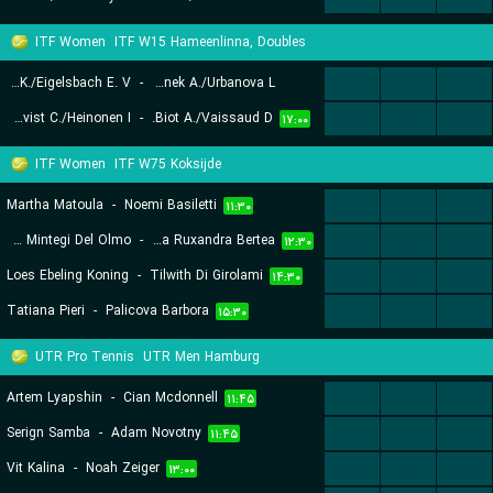
۱۳:۰۵
ITF Women
ITF W15 Hameenlinna, Doubles
Blazkova K./Eigelsbach E. V.
-
Hejtmanek A./Urbanova L.
...
...
...
Blomqvist C./Heinonen I.
-
Biot A./Vaissaud D.
...
...
...
۱۳:۳۰
۱۷:۰۰
ITF Women
ITF W75 Koksijde
Martha Matoula
-
Noemi Basiletti
...
...
...
۱۱:۳۰
Ane Mintegi Del Olmo
-
Elena Ruxandra Bertea
...
...
...
۱۲:۳۰
Loes Ebeling Koning
-
Tilwith Di Girolami
...
...
...
۱۴:۳۰
Tatiana Pieri
-
Palicova Barbora
...
...
...
۱۵:۳۰
UTR Pro Tennis
UTR Men Hamburg
Artem Lyapshin
-
Cian Mcdonnell
...
...
...
۱۱:۴۵
Serign Samba
-
Adam Novotny
...
...
...
۱۱:۴۵
Vit Kalina
-
Noah Zeiger
...
...
...
۱۳:۰۰