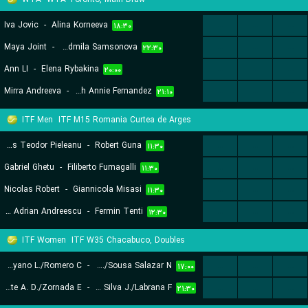
Iva Jovic
-
Alina Korneeva
...
...
...
۱۸:۳۰
Maya Joint
-
Liudmila Samsonova
...
...
...
۲۲:۳۰
Ann LI
-
Elena Rybakina
...
...
...
۲۰:۰۰
Mirra Andreeva
-
Leylah Annie Fernandez
...
...
...
۲۱:۱۰
ITF Men
ITF M15 Romania Curtea de Arges
Rares Teodor Pieleanu
-
Robert Guna
...
...
...
۱۱:۳۰
Gabriel Ghetu
-
Filiberto Fumagalli
...
...
...
۱۱:۳۰
Nicolas Robert
-
Giannicola Misasi
...
...
...
۱۱:۳۰
Stefan Adrian Andreescu
-
Fermin Tenti
...
...
...
۱۲:۳۰
ITF Women
ITF W35 Chacabuco, Doubles
Moyano L./Romero C.
-
Ccuno R./Sousa Salazar N.
...
...
...
۱۷:۰۰
Duarte A. D./Zornada E.
-
Konishi Silva J./Labrana F.
...
...
...
۲۱:۳۰