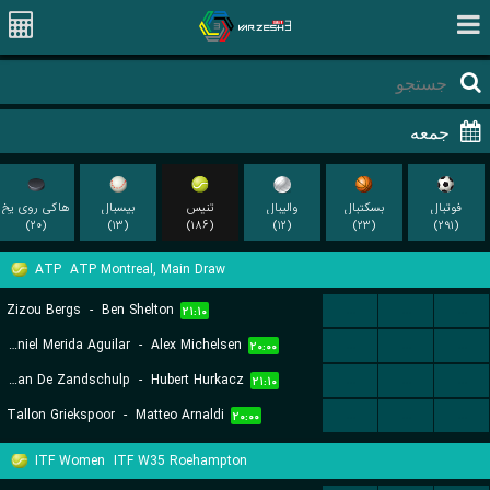
فوتبال
بسکتبال
والیبال
تنیس
بیسبال
هاکی روی یخ
(۲۰)
(۱۳)
(۱۸۶)
(۱۲)
(۲۳)
(۲۹۱)
ATP
ATP Montreal, Main Draw
Zizou Bergs
-
Ben Shelton
...
...
...
۲۱:۱۰
Daniel Merida Aguilar
-
Alex Michelsen
...
...
...
۲۰:۰۰
Botic Van De Zandschulp
-
Hubert Hurkacz
...
...
...
۲۱:۱۰
Tallon Griekspoor
-
Matteo Arnaldi
...
...
...
۲۰:۰۰
ITF Women
ITF W35 Roehampton