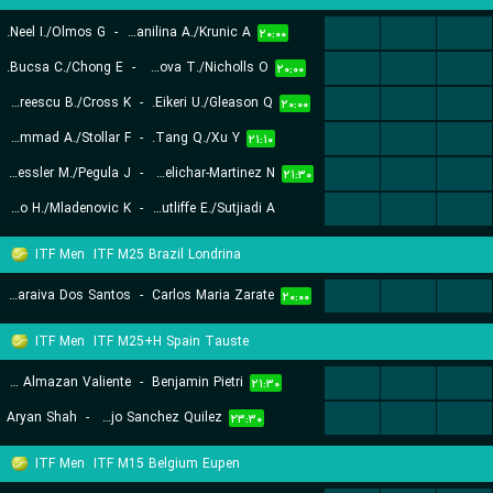
Neel I./Olmos G.
-
Danilina A./Krunic A.
...
...
...
۲۰:۰۰
Bucsa C./Chong E.
-
Mihalikova T./Nicholls O.
...
...
...
۲۰:۰۰
Andreescu B./Cross K.
-
Eikeri U./Gleason Q.
...
...
...
۲۰:۰۰
Muhammad A./Stollar F.
-
Tang Q./Xu Y.
...
...
...
۲۱:۱۰
Kessler M./Pegula J.
-
Errani S./Melichar-Martinez N.
...
...
...
۲۱:۳۰
Guo H./Mladenovic K.
-
Routliffe E./Sutjiadi A.
...
...
...
۲۲:۲۰
ITF Men
ITF M25 Brazil Londrina
Paulo Andre Saraiva Dos Santos
-
Carlos Maria Zarate
...
...
...
۲۰:۰۰
ITF Men
ITF M25+H Spain Tauste
Izan Almazan Valiente
-
Benjamin Pietri
...
...
...
۲۱:۳۰
Aryan Shah
-
Alejo Sanchez Quilez
...
...
...
۲۳:۳۰
ITF Men
ITF M15 Belgium Eupen