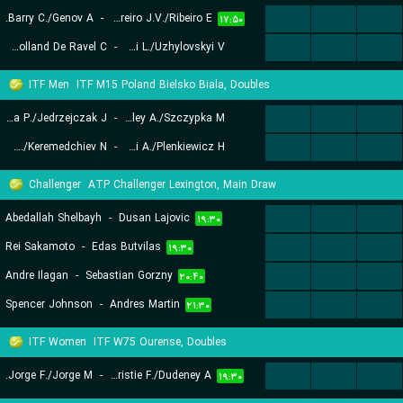
Barry C./Genov A.
-
Couto Loureiro J.V./Ribeiro E.
...
...
...
۱۷:۵۰
Radovanovic T./Rolland De Ravel C.
-
Carboni L./Uzhylovskyi V.
...
...
...
۱۸:۳۰
ITF Men
ITF M15 Poland Bielsko Biala, Doubles
Homola P./Jedrzejczak J.
-
Beckley A./Szczypka M.
...
...
...
Fondriest M./Keremedchiev N.
-
Kasperski A./Plenkiewicz H.
...
...
...
۱۴:۳۰
۱۴:۳۰
Challenger
ATP Challenger Lexington, Main Draw
Abedallah Shelbayh
-
Dusan Lajovic
...
...
...
۱۹:۳۰
Rei Sakamoto
-
Edas Butvilas
...
...
...
۱۹:۳۰
Andre Ilagan
-
Sebastian Gorzny
...
...
...
۲۰:۴۰
Spencer Johnson
-
Andres Martin
...
...
...
۲۱:۳۰
ITF Women
ITF W75 Ourense, Doubles
Jorge F./Jorge M.
-
Christie F./Dudeney A.
...
...
...
۱۹:۳۰