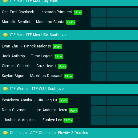
ITF Men
ITF M25 Italy Fano
Carl Emil Overbeck
-
Leonardo Primucci
...
...
...
۱۸:۰۰
Marcello Serafini
-
Massimo Giunta
...
...
...
۲۰:۳۰
ITF Men
ITF Men USA Southaven
Evan Zhu
-
Patrick Maloney
...
...
...
۱۷:۳۰
Jack Anthrop
-
Timo Legout
...
...
...
۱۹:۰۰
Clement Chidekh
-
Cruz Hewitt
...
...
...
۱۹:۰۰
Kaylan Bigun
-
Maximus Dussault
...
...
...
۱۹:۰۰
ITF Women
ITF W35 Southaven
Penickova Annika
-
Jia Jing Lu
...
...
...
۱۷:۳۰
Dana Guzman
-
Carmen Andreea Herea
...
...
...
۱۹:۰۰
Voloshchuk Angelina
-
Eunhye Lee
...
...
...
۱۹:۳۰
Challenger
ATP Challenger Plovdiv 2 Doubles