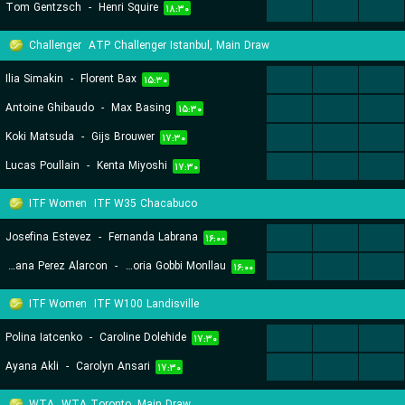
Tom Gentzsch
-
Henri Squire
...
...
...
۱۸:۳۰
Challenger
ATP Challenger Istanbul, Main Draw
Ilia Simakin
-
Florent Bax
...
...
...
۱۵:۳۰
Antoine Ghibaudo
-
Max Basing
...
...
...
۱۵:۳۰
Koki Matsuda
-
Gijs Brouwer
...
...
...
۱۷:۳۰
Lucas Poullain
-
Kenta Miyoshi
...
...
...
۱۷:۳۰
ITF Women
ITF W35 Chacabuco
Josefina Estevez
-
Fernanda Labrana
...
...
...
۱۶:۰۰
Lucciana Perez Alarcon
-
Ana Victoria Gobbi Monllau
...
...
...
۱۶:۰۰
ITF Women
ITF W100 Landisville
Polina Iatcenko
-
Caroline Dolehide
...
...
...
۱۷:۳۰
Ayana Akli
-
Carolyn Ansari
...
...
...
۱۷:۳۰
WTA
WTA Toronto, Main Draw