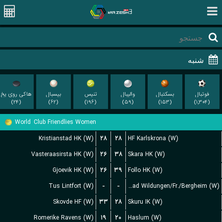
فوتبال
بسکتبال
والیبال
تنیس
بیسبال
هاکی روی یخ
(۲۴)
(۶۲)
(۱۹۶)
(۵۹)
(۱۵۳)
(۱,۳۰۴)
World
Club Friendlies Women
Kristianstad HK (W)
۲۸
۲۸
HF Karlskrona (W)
Vasteraasirsta HK (W)
۲۶
۳۸
Skara HK (W)
Gjoevik HK (W)
۲۶
۳۹
Follo HK (W)
Tus Lintfort (W)
-
-
HSG Bad Wildungen/Fr./Bergheim (W)
Skovde HF (W)
۳۳
۲۸
Skuru IK (W)
Romerike Ravens (W)
۱۹
۲۰
Haslum (W)