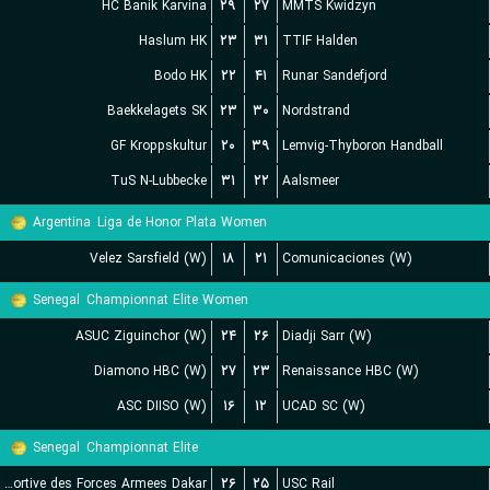
HC Banik Karvina
۲۹
۲۷
MMTS Kwidzyn
Haslum HK
۲۳
۳۱
TTIF Halden
Bodo HK
۲۲
۴۱
Runar Sandefjord
Baekkelagets SK
۲۳
۳۰
Nordstrand
GF Kroppskultur
۲۰
۳۹
Lemvig-Thyboron Handball
TuS N-Lubbecke
۳۱
۲۲
Aalsmeer
Argentina
Liga de Honor Plata Women
Velez Sarsfield (W)
۱۸
۲۱
Comunicaciones (W)
Senegal
Championnat Elite Women
ASUC Ziguinchor (W)
۲۴
۲۶
Diadji Sarr (W)
Diamono HBC (W)
۲۷
۲۳
Renaissance HBC (W)
ASC DIISO (W)
۱۶
۱۲
UCAD SC (W)
Senegal
Championnat Elite
Association Sportive des Forces Armees Dakar
۲۶
۲۵
USC Rail