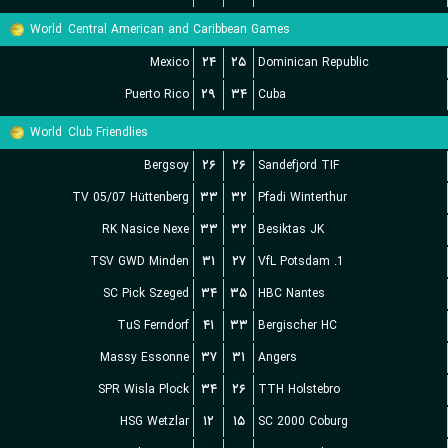
World
Central American and Caribbean Games
Mexico
۲۴
۲۵
Dominican Republic
Puerto Rico
۲۹
۳۴
Cuba
World
Club Friendlies
Bergsoy
۲۶
۲۶
Sandefjord TIF
TV 05/07 Hüttenberg
۳۳
۳۲
Pfadi Winterthur
RK Nasice Nexe
۳۳
۳۲
Besiktas JK
TSV GWD Minden
۳۱
۲۷
1. VfL Potsdam
SC Pick Szeged
۳۴
۳۵
HBC Nantes
TuS Ferndorf
۴۱
۳۳
Bergischer HC
Massy Essonne
۳۷
۳۱
Angers
SPR Wisla Plock
۳۴
۲۶
TTH Holstebro
HSG Wetzlar
۱۲
۱۵
SC 2000 Coburg