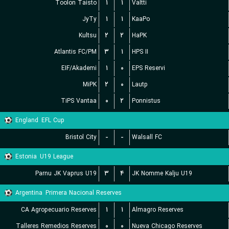
Toolon Taisto
۱
۱
Valtti
JyTy
۱
۱
KaaPo
Kultsu
۲
۲
HaPK
Atlantis FC/PM
۳
۱
HPS II
EIF/Akademi
۱
۰
EPS Reservi
MiPK
۲
۰
Lautp
TiPS Vantaa
۰
۲
Ponnistus
England
EFL Cup
Bristol City
-
-
Walsall FC
Estonia
U19 League
Parnu JK Vaprus U19
۳
۴
JK Nomme Kalju U19
Argentina
Primera Nacional Reserves
CA Agropecuario Reserves
۱
۱
Almagro Reserves
Talleres Remedios Reserves
۰
۰
Nueva Chicago Reserves