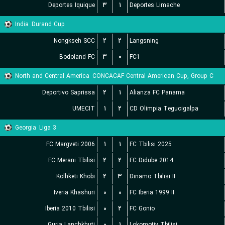
Deportes Iquique
۳
۱
Deportes Limache
India
Durand Cup
Nongkseh SCC
۲
۲
Langsning
Bodoland FC
۳
۰
FC1
North and Central America
CONCACAF Central American Cup, Group C
Deportivo Saprissa
۲
۱
Alianza FC Panama
UMECIT
۱
۲
CD Olimpia Tegucigalpa
Georgia
Liga 3
FC Margveti 2006
۱
۱
FC Tbilisi 2025
FC Merani Tbilisi
۲
۲
FC Didube 2014
Kolhketi Khobi
۲
۳
Dinamo Tbilisi II
Iveria Khashuri
۰
۰
FC Iberia 1999 II
Iberia 2010 Tbilisi
۰
۲
FC Gonio
Guria Lanchkhuti
۰
۱
Lokomotiv Tbilisi