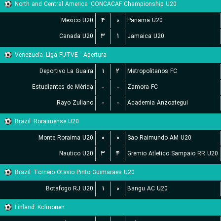
North and Central America
CONCACAF Championship U20
Mexico U20
۴
۰
Panama U20
Canada U20
۳
۱
Jamaica U20
Venezuela
Liga FUTVE - Apertura
Deportivo La Guaira
۱
۲
Metropolitanos FC
Estudiantes de Mérida
-
-
Zamora FC
Rayo Zuliano
-
-
Academia Anzoategui
Brazil
Roraimense U20
Monte Roraima U20
۰
۰
Sao Raimundo AM U20
Nautico U20
۳
۴
Gremio Atletico Sampaio RR U20
Brazil
Torneio Otavio Pinto Guimaraes U20
Botafogo RJ U20
۱
۰
Bangu AC U20
Finland
Kolmonen