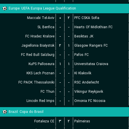
Europe
UEFA Europa League Qualification
Maccabi Tel-Aviv
۰
۲
PFC CSKA Sofia
SL Benfica
-
-
Hearts Of Midlothian FC
FC Hradec Kralove
-
-
Besiktas JK
Jagiellonia Białystok
۲
۱
Glasgow Rangers FC
FC Red Bull Salzburg
-
-
Pafos FC
KuPS Palloseura
۱
۱
Universitatea Craiova
KKS Lech Poznan
-
-
KI Klaksvík
FC PAOK Thessaloniki
-
-
RSC Anderlecht
FC Thun
-
-
Vikingur Reykjavik
Lincoln Red Imps
-
-
Omonia FC Nicosia
Brazil
Copa do Brasil
Fortaleza CE
۳
۲
Palmeiras