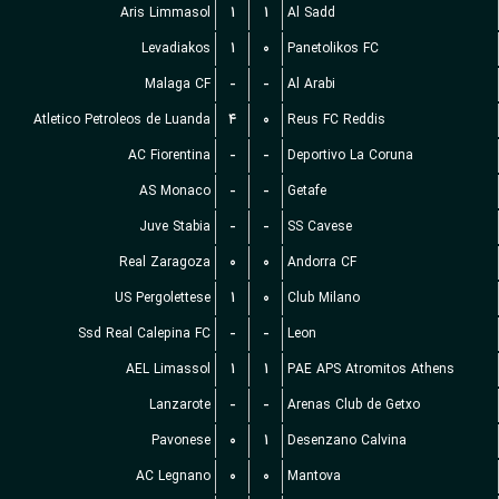
Aris Limmasol
۱
۱
Al Sadd
Levadiakos
۱
۰
Panetolikos FC
Malaga CF
-
-
Al Arabi
Atletico Petroleos de Luanda
۴
۰
Reus FC Reddis
AC Fiorentina
-
-
Deportivo La Coruna
AS Monaco
-
-
Getafe
Juve Stabia
-
-
SS Cavese
Real Zaragoza
۰
۰
Andorra CF
US Pergolettese
۱
۰
Club Milano
Ssd Real Calepina FC
-
-
Leon
AEL Limassol
۱
۱
PAE APS Atromitos Athens
Lanzarote
-
-
Arenas Club de Getxo
Pavonese
۰
۱
Desenzano Calvina
AC Legnano
۰
۰
Mantova