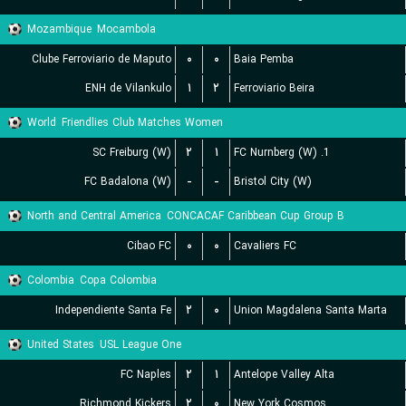
Mozambique
Mocambola
Clube Ferroviario de Maputo
۰
۰
Baia Pemba
ENH de Vilankulo
۱
۲
Ferroviario Beira
World
Friendlies Club Matches Women
SC Freiburg (W)
۲
۱
1. FC Nurnberg (W)
FC Badalona (W)
-
-
Bristol City (W)
North and Central America
CONCACAF Caribbean Cup Group B
Cibao FC
۰
۰
Cavaliers FC
Colombia
Copa Colombia
Independiente Santa Fe
۲
۰
Union Magdalena Santa Marta
United States
USL League One
FC Naples
۲
۱
Antelope Valley Alta
Richmond Kickers
۲
۰
New York Cosmos