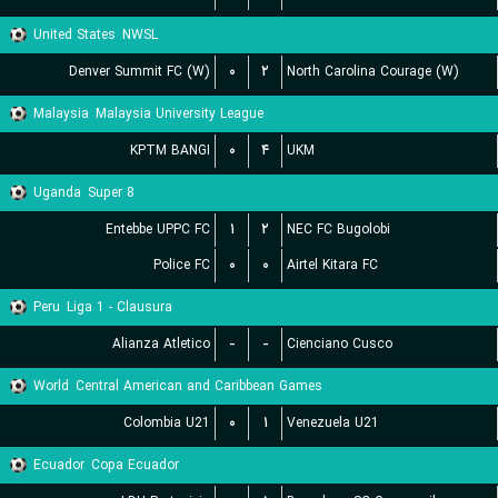
United States
NWSL
Denver Summit FC (W)
۰
۲
North Carolina Courage (W)
Malaysia
Malaysia University League
KPTM BANGI
۰
۴
UKM
Uganda
Super 8
Entebbe UPPC FC
۱
۲
NEC FC Bugolobi
Police FC
۰
۰
Airtel Kitara FC
Peru
Liga 1 - Clausura
Alianza Atletico
-
-
Cienciano Cusco
World
Central American and Caribbean Games
Colombia U21
۰
۱
Venezuela U21
Ecuador
Copa Ecuador