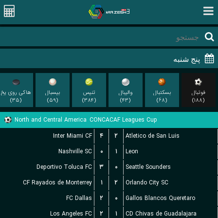
فوتبال
بسکتبال
والیبال
تنیس
بیسبال
هاکی روی یخ
(۳۵)
(۵۹)
(۳۸۴)
(۴۳)
(۶۸)
(۱۸۸)
North and Central America
CONCACAF Leagues Cup
Inter Miami CF
۴
۲
Atletico de San Luis
Nashville SC
۰
۱
Leon
Deportivo Toluca FC
۳
۰
Seattle Sounders
CF Rayados de Monterrey
۱
۲
Orlando City SC
FC Dallas
۲
۰
Gallos Blancos Queretaro
Los Angeles FC
۲
۱
CD Chivas de Guadalajara