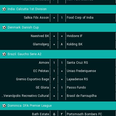
India
Calcutta 1st Division
Salkia Fds Asson
۰
۱
Food Corp of India
Denmark
Danish Cup
Naestved BK
۰
۰
Hvidovre IF
Glamsbjerg
۰
۸
Kolding BK
Brazil
Gaucho Serie A2
Aimore
۱
۱
Santa Cruz RS
EC Pelotas
۱
۰
Uniao Frederiquense
Gremio Esportivo Bage
۲
۰
Lajeadense RS
GE Gloria
۰
۱
Passo Fundo
EC Veranópolis Recreativo Cultural
۰
۰
Brasil de Farroupilha
Dominica
DFA Premier League
Bath Estate
۵
۲
Portsmouth Bombers FC