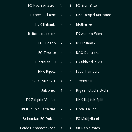
FC Noah Artsakh
۲
۱
FC Sion Sitten
Hapoel Tel-Aviv
-
-
GKS Dospel Katowice
HJK Helsinki
۰
۰
Motherwell
Beitar Jerusalem
-
-
FK Austria Wien
FC Lugano
-
-
NSI Runavík
FC Twente
-
-
DAC Dunajska
Hibernian FC
-
-
FK Shkendija 79
HNK Rijeka
-
-
Ilves Tampere
CFR 1907 Cluj
۰
۲
Tromso IL
Jablonec
۱
۰
Rigas Futbola Skola
FK Zalgiris Vilnius
-
-
HNK Hajduk Split
Inter Club d'Escaldes
-
-
Flora Tallinn
Bohemian FC Dublin
-
-
FC Midtjylland
Paide Linnameeskond
۱
۱
SK Rapid Wien