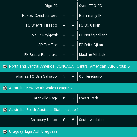
Riga FC
-
-
Gyori ETO FC
Rakow Czestochowa
-
-
Hammarby IF
FC Sheriff Tiraspol
-
-
FC St. Gallen
Valur Reykjavik
-
-
FC Nordsjaelland
SP Tre Fiori
-
-
FC Drita Gjilan
FK Borac Banjaluka
-
-
Maxline Vitebsk
North and Central America
CONCACAF Central American Cup, Group B
Alianza FC San Salvador
۱
۰
CS Herediano
Australia
New South Wales League 2
Granville Rage
۲
۱
Fraser Park
Australia
South Australia State League 1
Salisbury United
۲
۳
South Adelaide
Uruguay
Liga AUF Uruguaya