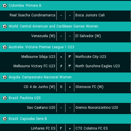
Colombia
Primera B
Real Soacha Cundinamarca
-
-
Boca Juniors Cali
World
Central American and Caribbean Games Women
Venezuela (W)
-
-
El Salvador (W)
Australia
Victoria Premier League 1 U23
Melbourne Srbija U23
۰
۳
Northcote City U23
Melbourne Victory FC U23
۶
۳
North Sunshine Eagles U23
Angola
Campeonato Nacional Women
CD 4 de Junho (W)
۱۱
۰
Gloriosos FC (W)
Brazil
Paulista U20
Sao Caetano U20
-
-
Gremio Novorizontino U20
Brazil
Capixaba Serie B
Linhares FC ES
۲
۰
CTE Colatina FC ES