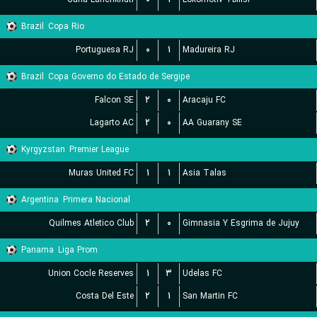
Brazil
Copa Rio
Portuguesa RJ
۰
۱
Madureira RJ
Brazil
Copa Governo do Estado de Sergipe
Falcon SE
۲
۰
Aracaju FC
Lagarto AC
۲
۰
AA Guarany SE
Kyrgyzstan
Premier League
Muras United FC
۱
۱
Asia Talas
Argentina
Primera Nacional
Quilmes Atletico Club
۲
۰
Gimnasia Y Esgrima de Jujuy
Panama
Liga Prom
Union Cocle Reserves
۱
۳
Udelas FC
Costa Del Este
۲
۱
San Martin FC