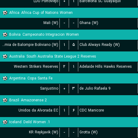
LDU Portoviejo
۰
۱
Barcelona SC Guayaquil
Africa
Africa Cup of Nations Women
Mali (W)
-
-
Ghana (W)
Bolivia
Campeonato Integracion Women
Academia de Balompie Boliviano (W)
۱
۵
Club Always Ready (W)
Australia
South Australia State League 2 Reserves
Western Strikers Reserves
۲
۱
Adelaide Hills Hawks Reserves
Argentina
Copa Santa Fe
Sanjustino
۰
۳
9 de Julio Rafaela
Brazil
Amazonense 2
Unidos da Alvorada EC
۱
۶
CDC Manicore
Iceland
1. Deild Women
KR Reykjavik (W)
-
-
Grotta (W)