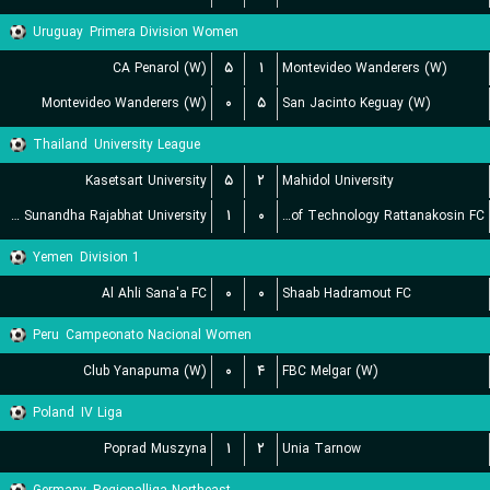
Uruguay
Primera Division Women
CA Penarol (W)
۵
۱
Montevideo Wanderers (W)
Montevideo Wanderers (W)
۰
۵
San Jacinto Keguay (W)
Thailand
University League
Kasetsart University
۵
۲
Mahidol University
Suan Sunandha Rajabhat University
۱
۰
Rajamangala University of Technology Rattanakosin FC
Yemen
Division 1
Al Ahli Sana'a FC
۰
۰
Shaab Hadramout FC
Peru
Campeonato Nacional Women
Club Yanapuma (W)
۰
۴
FBC Melgar (W)
Poland
IV Liga
Poprad Muszyna
۱
۲
Unia Tarnow