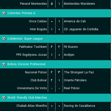
Penarol Montevideo
۵
۱
Montevideo Wanderers
Colombia
Primera A
Once Caldas
۰
۱
America de Cali
Inter Bogota
۱
۰
CD Jaguares de Cordoba
Uzbekistan
Super League
Pakhtakor Tashkent
۲
۲
FK Buxoro
PFK Sogdiyona Jizzax
۱
۰
Andijan
Bolivia
Division Profesional
Nacional Potosi
۲
۳
The Strongest La Paz
Club Bolivar
۲
۱
Oriente Petrolero
Universitario De Vinto
-
-
Real Potosi
World
Friendly Club Matches
Chabab Atlas Khenifra
۰
۰
Racing de Casablanca