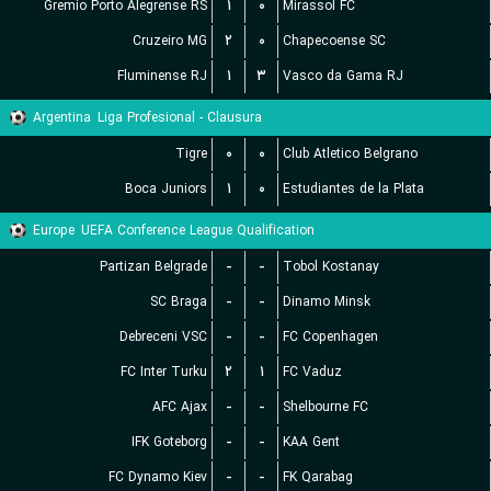
Gremio Porto Alegrense RS
۱
۰
Mirassol FC
Cruzeiro MG
۲
۰
Chapecoense SC
Fluminense RJ
۱
۳
Vasco da Gama RJ
Argentina
Liga Profesional - Clausura
Tigre
۰
۰
Club Atletico Belgrano
Boca Juniors
۱
۰
Estudiantes de la Plata
Europe
UEFA Conference League Qualification
Partizan Belgrade
-
-
Tobol Kostanay
SC Braga
-
-
Dinamo Minsk
Debreceni VSC
-
-
FC Copenhagen
FC Inter Turku
۲
۱
FC Vaduz
AFC Ajax
-
-
Shelbourne FC
IFK Goteborg
-
-
KAA Gent
FC Dynamo Kiev
-
-
FK Qarabag