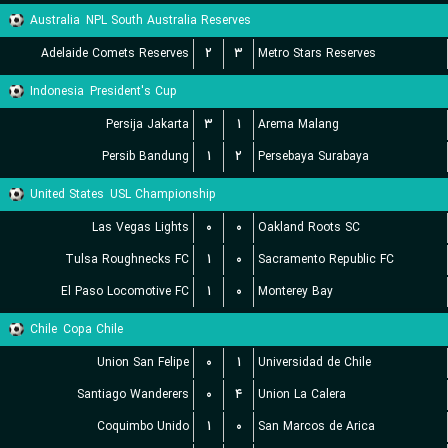
Australia
NPL South Australia Reserves
Adelaide Comets Reserves
۲
۳
Metro Stars Reserves
Indonesia
President's Cup
Persija Jakarta
۳
۱
Arema Malang
Persib Bandung
۱
۲
Persebaya Surabaya
United States
USL Championship
Las Vegas Lights
۰
۰
Oakland Roots SC
Tulsa Roughnecks FC
۱
۰
Sacramento Republic FC
El Paso Locomotive FC
۱
۰
Monterey Bay
Chile
Copa Chile
Union San Felipe
۰
۱
Universidad de Chile
Santiago Wanderers
۰
۴
Union La Calera
Coquimbo Unido
۱
۰
San Marcos de Arica