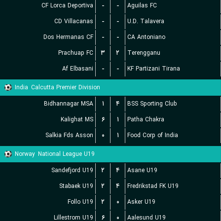
CF Lorca Deportiva
-
-
Aguilas FC
CD Villacanas
-
-
U.D. Talavera
Dos Hermanas CF
-
-
CA Antoniano
Prachuap FC
۳
۲
Terengganu
Af Elbasani
-
-
KF Partizani Tirana
India
Calcutta Premier Division
Bidhannagar MSA
۱
۴
BSS Sporting Club
Kalighat MS
۶
۱
Patha Chakra
Salkia Fds Asson
۰
۱
Food Corp of India
Norway
National League U19
Sandefjord U19
۲
۴
Asane U19
Stabaek U19
۲
۴
Fredrikstad FK U19
Follo U19
۲
۰
Asker U19
Lillestrom U19
۶
۰
Aalesund U19