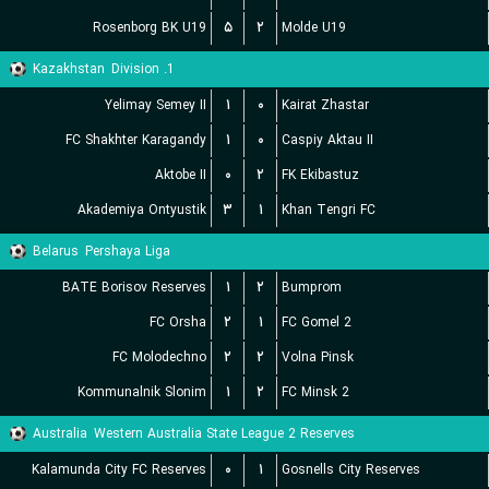
Rosenborg BK U19
۵
۲
Molde U19
Kazakhstan
1. Division
Yelimay Semey II
۱
۰
Kairat Zhastar
FC Shakhter Karagandy
۱
۰
Caspiy Aktau II
Aktobe II
۰
۲
FK Ekibastuz
Akademiya Ontyustik
۳
۱
Khan Tengri FC
Belarus
Pershaya Liga
BATE Borisov Reserves
۱
۲
Bumprom
FC Orsha
۲
۱
FC Gomel 2
FC Molodechno
۲
۲
Volna Pinsk
Kommunalnik Slonim
۱
۲
FC Minsk 2
Australia
Western Australia State League 2 Reserves
Kalamunda City FC Reserves
۰
۱
Gosnells City Reserves