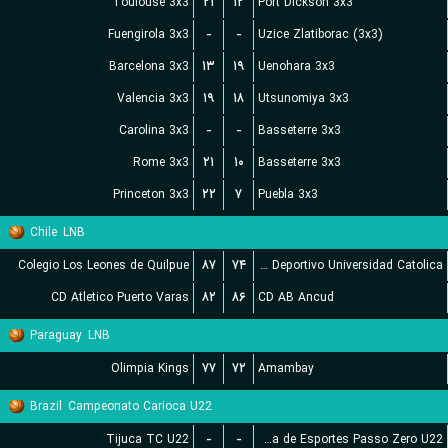
Toulouse 3x3
۲۱
۱۲
Port Dickson 3x3
Fuengirola 3x3
-
-
Uzice Zlatiborac (3x3)
Barcelona 3x3
۱۳
۱۹
Uenohara 3x3
Valencia 3x3
۱۹
۱۸
Utsunomiya 3x3
Carolina 3x3
-
-
Basseterre 3x3
Rome 3x3
۲۱
۱۰
Basseterre 3x3
Princeton 3x3
۲۲
۷
Puebla 3x3
Chile
LNB
Colegio Los Leones de Quilpue
۸۷
۷۴
Club Deportivo Universidad Catolica
CD Atletico Puerto Varas
۸۲
۸۶
CD AB Ancud
Paraguay
LNB
Olimpia Kings
۷۷
۷۲
Amambay
Brazil
Campeonato Carioca U22
Tijuca TC U22
-
-
Escolinha de Esportes Passo Zero U22