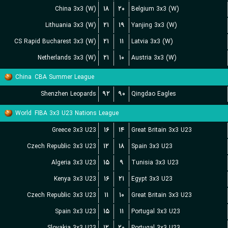
China 3x3 (W)
۱۸
۲۰
Belgium 3x3 (W)
Lithuania 3x3 (W)
۲۱
۱۹
Yanjing 3x3 (W)
CS Rapid Bucharest 3x3 (W)
۲۱
۱۱
Latvia 3x3 (W)
Netherlands 3x3 (W)
۲۱
۱۰
Austria 3x3 (W)
China
CBA Summer League
Shenzhen Leopards
۹۲
۹۰
Qingdao Eagles
World
FIBA 3x3 U23 Nations League
Greece 3x3 U23
۱۶
۱۴
Great Britain 3x3 U23
Czech Republic 3x3 U23
۱۲
۱۸
Spain 3x3 U23
Algeria 3x3 U23
۱۵
۹
Tunisia 3x3 U23
Kenya 3x3 U23
۱۶
۲۱
Egypt 3x3 U23
Czech Republic 3x3 U23
۱۱
۱۰
Great Britain 3x3 U23
Spain 3x3 U23
۱۵
۱۱
Portugal 3x3 U23
Slovakia 3x3 U23
۱۲
۲۰
Portugal 3x3 U23