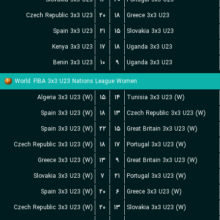
Czech Republic 3x3 U23
۲۰
۱۸
Greece 3x3 U23
Spain 3x3 U23
۲۱
۱۵
Slovakia 3x3 U23
Kenya 3x3 U23
۱۷
۱۸
Uganda 3x3 U23
Benin 3x3 U23
۱۰
۹
Uganda 3x3 U23
World
FIBA 3x3 U23 Nations League Women
Algeria 3x3 U23 (W)
۱۵
۱۴
Tunisia 3x3 U23 (W)
Spain 3x3 U23 (W)
۱۸
۱۳
Czech Republic 3x3 U23 (W)
Spain 3x3 U23 (W)
۲۲
۱۵
Great Britain 3x3 U23 (W)
Czech Republic 3x3 U23 (W)
۱۸
۱۷
Portugal 3x3 U23 (W)
Greece 3x3 U23 (W)
۱۳
۹
Great Britain 3x3 U23 (W)
Slovakia 3x3 U23 (W)
۷
۲۱
Portugal 3x3 U23 (W)
Spain 3x3 U23 (W)
۲۰
۶
Greece 3x3 U23 (W)
Czech Republic 3x3 U23 (W)
۲۰
۱۳
Slovakia 3x3 U23 (W)