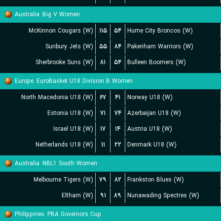
Australia
Big V Women
McKinnon Cougars (W)
۱۱۵
۵۴
Hume City Broncos (W)
Sunbury Jets (W)
۵۵
۸۴
Pakenham Warriors (W)
Sherbrooke Suns (W)
۸۱
۵۴
Bulleen Boomers (W)
Europe
EuroBasket U18 Division B Women
North Macedonia U18 (W)
۶۷
۴۱
Norway U18 (W)
Estonia U18 (W)
۷۱
۷۴
Azerbaijan U18 (W)
Israel U18 (W)
۱۷
۱۴
Austria U18 (W)
Netherlands U18 (W)
۱۱
۲۲
Denmark U18 (W)
Australia
NBL1 South Women
Melbourne Tigers (W)
۷۹
۸۲
Frankston Blues (W)
Eltham (W)
۹۱
۸۹
Nunawading Spectres (W)
Philippines
PBA Governors Cup