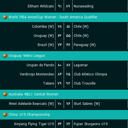
Eltham Wildcats
۹۱
۸۹
Nunawading
World
FIBA AmeriCup Women - South America Qualifier
Colombia (W)
۷۸
۵۱
Chile (W)
Uruguay (W)
۶۲
۵۵
Chile (W)
Brazil (W)
۷۴
۴۶
Paraguay (W)
Uruguay
Metro League
Urupan de Pando
۸۰
۸۷
Lagomar
Verdirrojo Montevideo
۸۴
۷۵
Club Atletico Olimpia
Tabare
۷۹
۹۲
Club Trouville
Australia
NBL1 Central Women
West Adelaide Bearcats (W)
۷۰
۷۶
Sturt Sabres (W)
China
U19 Championship
Xinjiang Flying Tiger U19
۶۴
۷۲
Fujian Sturgeons U19