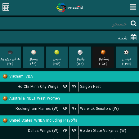
فوتبال
بسکتبال
والیبال
تنیس
بیسبال
هاکی روی یخ
(۲۴)
(۶۲)
(۱۹۶)
(۵۹)
(۱۵۴)
(۱,۳۱۰)
Vietnam
VBA
Ho Chi Minh City Wings
۹۶
۷۷
Saigon Heat
Australia
NBL1 West Women
Rockingham Flames (W)
۸۶
۹۰
Warwick Senators (W)
United States
WNBA Including Playoffs
Dallas Wings (W)
۷۶
۹۴
Golden State Valkyries (W)