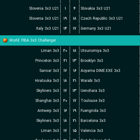
Slovenia 3x3 U21
۱
۴
Slovakia 3x3 U21
Slovenia 3x3 U21
۱۹
۱۸
Czech Republic 3x3 U21
Italy 3x3 U21
۱۴
۱۷
Germany 3x3 U21
World
FIBA 3x3 Challenger
Liman 3x3
۲۰
۱۸
Utsunomiya 3x3
Princeton 3x3
۲۱
۱۳
Brooklyn 3x3
Sansar 3x3
۱۷
۱۶
Aoyama DIME.EXE 3x3
Hiratsuka 3x3
۱۸
۲۱
Warabi 3x3
Skyliners 3x3
۱۷
۱۳
Uenohara 3x3
Shanghai 3x3
۲۰
۱۷
Toulouse 3x3
Antwerp 3x3
۱۶
۱۹
Fuengirola 3x3
Skyliners 3x3
۱۸
۲۱
Barcelona 3x3
Liman 3x3
۱۷
۱۵
Valencia 3x3