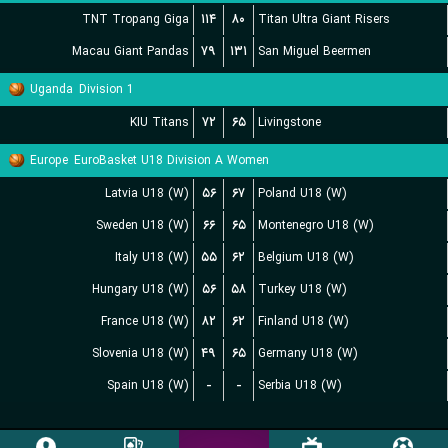
TNT Tropang Giga
۱۱۴
۸۰
Titan Ultra Giant Risers
Macau Giant Pandas
۷۹
۱۳۱
San Miguel Beermen
Uganda
Division 1
KIU Titans
۷۲
۶۵
Livingstone
Europe
EuroBasket U18 Division A Women
Latvia U18 (W)
۵۶
۶۷
Poland U18 (W)
Sweden U18 (W)
۶۶
۶۵
Montenegro U18 (W)
Italy U18 (W)
۵۵
۶۲
Belgium U18 (W)
Hungary U18 (W)
۵۶
۵۸
Turkey U18 (W)
France U18 (W)
۸۲
۶۲
Finland U18 (W)
Slovenia U18 (W)
۴۹
۶۵
Germany U18 (W)
Spain U18 (W)
-
-
Serbia U18 (W)