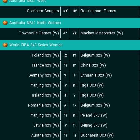
Australia
NBL1 West
Cockburn Cougars
۱۰۲
۱۱۶
Rockingham Flames
Australia
NBL1 North Women
Townsville Flames (W)
۸۲
۷۶
Mackay Meteorettes (W)
World
FIBA 3x3 Series Women
Poland 3x3 (W)
۱۵
۲۱
Belgium 3x3 (W)
France 3x3 (W)
۲۱
۱۲
China 3x3 (W)
Germany 3x3 (W)
۷
۶
Lithuania 3x3 (W)
Yanjing 3x3 (W)
۱۷
۱۴
Riga 3x3 (W)
Ireland 3x3 (W)
۱۴
۷
Riga 3x3 (W)
Romania 3x3 (W)
۸
۱۶
Belgium 3x3 (W)
Yanjing 3x3 (W)
۲۱
۱۴
Ireland 3x3 (W)
Latvia 3x3 (W)
۱۷
۲۰
Beijing 3x3 (W)
Austria 3x3 (W)
۲۱
۱۱
Bucharest 3x3 (W)