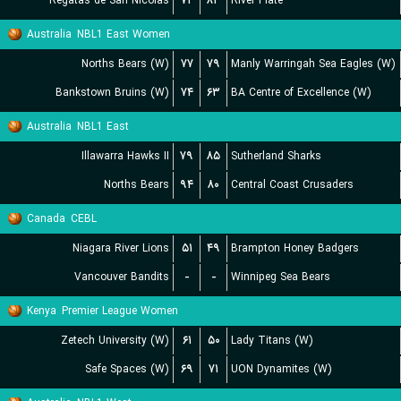
Regatas de San Nicolas
۷۴
۸۳
River Plate
Australia
NBL1 East Women
Norths Bears (W)
۷۷
۷۹
Manly Warringah Sea Eagles (W)
Bankstown Bruins (W)
۷۴
۶۳
BA Centre of Excellence (W)
Australia
NBL1 East
Illawarra Hawks II
۷۹
۸۵
Sutherland Sharks
Norths Bears
۹۴
۸۰
Central Coast Crusaders
Canada
CEBL
Niagara River Lions
۵۱
۴۹
Brampton Honey Badgers
Vancouver Bandits
-
-
Winnipeg Sea Bears
Kenya
Premier League Women
Zetech University (W)
۶۱
۵۰
Lady Titans (W)
Safe Spaces (W)
۶۹
۷۱
UON Dynamites (W)