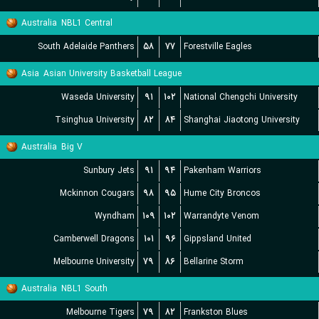
Australia
NBL1 Central
South Adelaide Panthers
۵۸
۷۷
Forestville Eagles
Asia
Asian University Basketball League
Waseda University
۹۱
۱۰۲
National Chengchi University
Tsinghua University
۸۲
۸۴
Shanghai Jiaotong University
Australia
Big V
Sunbury Jets
۹۱
۹۴
Pakenham Warriors
Mckinnon Cougars
۹۸
۹۵
Hume City Broncos
Wyndham
۱۰۹
۱۰۲
Warrandyte Venom
Camberwell Dragons
۱۰۱
۹۶
Gippsland United
Melbourne University
۷۹
۸۶
Bellarine Storm
Australia
NBL1 South
Melbourne Tigers
۷۹
۸۲
Frankston Blues