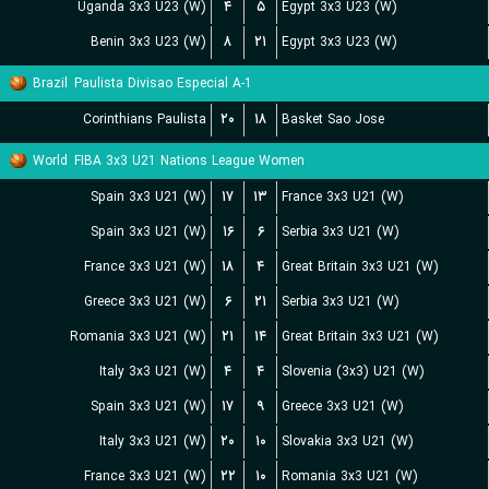
Uganda 3x3 U23 (W)
۴
۵
Egypt 3x3 U23 (W)
Benin 3x3 U23 (W)
۸
۲۱
Egypt 3x3 U23 (W)
Brazil
Paulista Divisao Especial A-1
Corinthians Paulista
۲۰
۱۸
Basket Sao Jose
World
FIBA 3x3 U21 Nations League Women
Spain 3x3 U21 (W)
۱۷
۱۳
France 3x3 U21 (W)
Spain 3x3 U21 (W)
۱۶
۶
Serbia 3x3 U21 (W)
France 3x3 U21 (W)
۱۸
۴
Great Britain 3x3 U21 (W)
Greece 3x3 U21 (W)
۶
۲۱
Serbia 3x3 U21 (W)
Romania 3x3 U21 (W)
۲۱
۱۴
Great Britain 3x3 U21 (W)
Italy 3x3 U21 (W)
۴
۴
Slovenia (3x3) U21 (W)
Spain 3x3 U21 (W)
۱۷
۹
Greece 3x3 U21 (W)
Italy 3x3 U21 (W)
۲۰
۱۰
Slovakia 3x3 U21 (W)
France 3x3 U21 (W)
۲۲
۱۰
Romania 3x3 U21 (W)