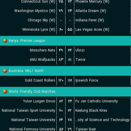
Connecticut Sun (W)
۷۵
۷۲
Phoenix Mercury (W)
Washington Mystics (W)
۷۹
۷۴
Atlanta Dream (W)
Chicago Sky (W)
-
-
Indiana Fever (W)
Minnesota Lynx (W)
۶۰
۵۵
Las Vegas Aces (W)
Kenya
Premier League
Moischers Nets
۴۹
۶۴
Ulinzi
ANU Wolfpacks
۸۳
۸۱
Terror
Australia
NBL1 North
Gold Coast Rollers
۱۲۰
۱۱۶
Ipswich Force
World
Friendly Club Matches
Yulon Luxgen Dinos
۸۲
۷۴
Fu Jen Catholic University
National Taiwan Sport University
۷۰
۶۲
Keelung Black Kites
National Taiwan University
۶۴
۷۸
Chien Hsin University of Science and Technology
National Formosa University
۵۶
۷۹
Taiwan Beer