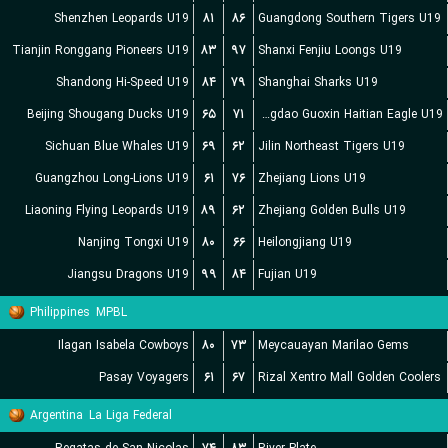
Shenzhen Leopards U19
۸۱
۸۶
Guangdong Southern Tigers U19
Tianjin Ronggang Pioneers U19
۸۳
۹۷
Shanxi Fenjiu Loongs U19
Shandong Hi-Speed U19
۸۴
۷۹
Shanghai Sharks U19
Beijing Shougang Ducks U19
۶۵
۷۱
Qingdao Guoxin Haitian Eagle U19
Sichuan Blue Whales U19
۶۹
۶۲
Jilin Northeast Tigers U19
Guangzhou Long-Lions U19
۶۱
۷۶
Zhejiang Lions U19
Liaoning Flying Leopards U19
۸۹
۶۲
Zhejiang Golden Bulls U19
Nanjing Tongxi U19
۸۰
۶۶
Heilongjiang U19
Jiangsu Dragons U19
۹۹
۸۴
Fujian U19
Philippines
MPBL
Ilagan Isabela Cowboys
۸۰
۷۳
Meycauayan Marilao Gems
Pasay Voyagers
۶۱
۶۷
Rizal Xentro Mall Golden Coolers
Argentina
La Liga Federal