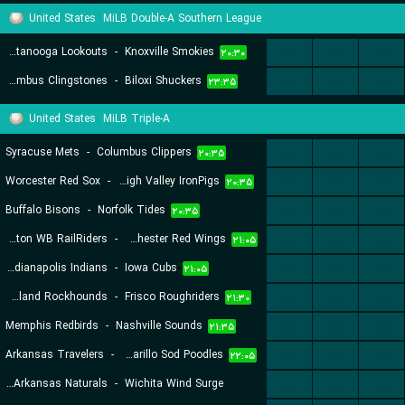
United States
MiLB Double-A Southern League
Chattanooga Lookouts
-
Knoxville Smokies
...
...
...
۲۰:۳۰
Columbus Clingstones
-
Biloxi Shuckers
...
...
...
۲۳:۳۵
United States
MiLB Triple-A
Syracuse Mets
-
Columbus Clippers
...
...
...
۲۰:۳۵
Worcester Red Sox
-
Lehigh Valley IronPigs
...
...
...
۲۰:۳۵
Buffalo Bisons
-
Norfolk Tides
...
...
...
۲۰:۳۵
Scranton WB RailRiders
-
Rochester Red Wings
...
...
...
۲۱:۰۵
Indianapolis Indians
-
Iowa Cubs
...
...
...
۲۱:۰۵
Midland Rockhounds
-
Frisco Roughriders
...
...
...
۲۱:۳۰
Memphis Redbirds
-
Nashville Sounds
...
...
...
۲۱:۳۵
Arkansas Travelers
-
Amarillo Sod Poodles
...
...
...
۲۲:۰۵
Northwest Arkansas Naturals
-
Wichita Wind Surge
...
...
...