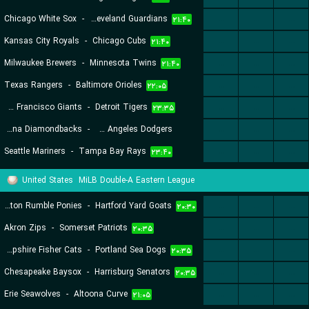
Chicago White Sox
-
Cleveland Guardians
...
...
...
۲۱:۴۰
Kansas City Royals
-
Chicago Cubs
...
...
...
۲۱:۴۰
Milwaukee Brewers
-
Minnesota Twins
...
...
...
۲۱:۴۰
Texas Rangers
-
Baltimore Orioles
...
...
...
۲۲:۰۵
San Francisco Giants
-
Detroit Tigers
...
...
...
۲۳:۳۵
Arizona Diamondbacks
-
Los Angeles Dodgers
...
...
...
Seattle Mariners
-
Tampa Bay Rays
...
...
...
۲۳:۴۰
۲۳:۴۰
United States
MiLB Double-A Eastern League
Binghamton Rumble Ponies
-
Hartford Yard Goats
...
...
...
۲۰:۳۰
Akron Zips
-
Somerset Patriots
...
...
...
۲۰:۳۵
New Hampshire Fisher Cats
-
Portland Sea Dogs
...
...
...
۲۰:۳۵
Chesapeake Baysox
-
Harrisburg Senators
...
...
...
۲۰:۳۵
Erie Seawolves
-
Altoona Curve
...
...
...
۲۱:۰۵