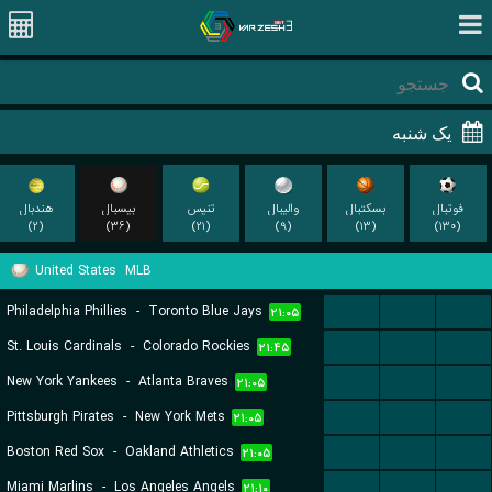
فوتبال
بسکتبال
والیبال
تنیس
بیسبال
هندبال
(۲)
(۳۶)
(۲۱)
(۹)
(۱۳)
(۱۳۰)
United States
MLB
Philadelphia Phillies
-
Toronto Blue Jays
...
...
...
۲۱:۰۵
St. Louis Cardinals
-
Colorado Rockies
...
...
...
۲۱:۴۵
New York Yankees
-
Atlanta Braves
...
...
...
۲۱:۰۵
Pittsburgh Pirates
-
New York Mets
...
...
...
۲۱:۰۵
Boston Red Sox
-
Oakland Athletics
...
...
...
۲۱:۰۵
Miami Marlins
-
Los Angeles Angels
...
...
...
۲۱:۱۰