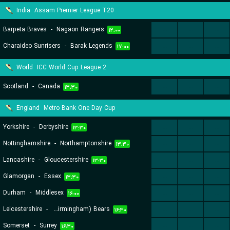
India
Assam Premier League T20
Barpeta Braves
-
Nagaon Rangers
...
...
...
۱۲:۰۰
Charaideo Sunrisers
-
Barak Legends
...
...
...
۱۷:۰۰
World
ICC World Cup League 2
Scotland
-
Canada
...
...
...
۱۳:۳۰
England
Metro Bank One Day Cup
Yorkshire
-
Derbyshire
...
...
...
۱۳:۳۰
Nottinghamshire
-
Northamptonshire
...
...
...
۱۳:۳۰
Lancashire
-
Gloucestershire
...
...
...
۱۳:۳۰
Glamorgan
-
Essex
...
...
...
۱۳:۳۰
Durham
-
Middlesex
...
...
...
۱۶:۰۰
Leicestershire
-
Warwickshire (Birmingham) Bears
...
...
...
۱۶:۳۰
Somerset
-
Surrey
...
...
...
۱۶:۳۰