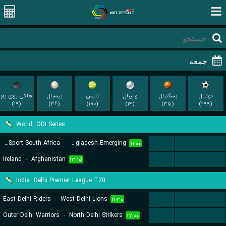
فوتبال
بسکتبال
والیبال
تنیس
بیسبال
هاکی روی یخ
(۱۹)
(۳۶)
(۱۹۰)
(۱۴)
(۳۵)
(۲۹۹)
World
ODI Series
University Sport South Africa
-
Bangladesh Emerging
...
...
...
۱۱:۰۰
Ireland
-
Afghanistan
...
...
...
۱۳:۱۵
India
Delhi Premier League T20
East Delhi Riders
-
West Delhi Lions
...
...
...
۱۱:۳۰
Outer Delhi Warriors
-
North Delhi Strikers
...
...
...
۱۷:۰۰