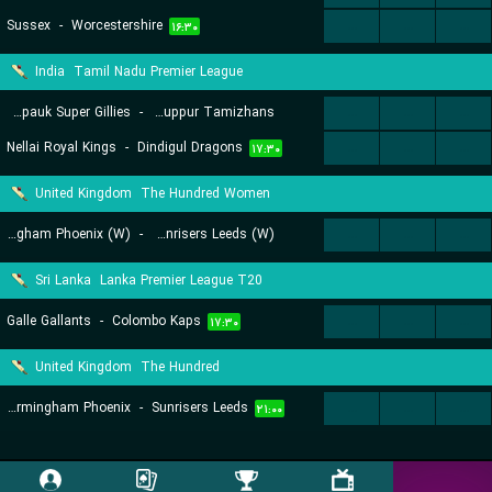
Sussex
-
Worcestershire
...
...
...
۱۶:۳۰
India
Tamil Nadu Premier League
Chepauk Super Gillies
-
Tiruppur Tamizhans
...
...
...
Nellai Royal Kings
-
Dindigul Dragons
...
...
...
۱۳:۳۰
۱۷:۳۰
United Kingdom
The Hundred Women
Birmingham Phoenix (W)
-
Sunrisers Leeds (W)
...
...
...
۱۷:۳۰
Sri Lanka
Lanka Premier League T20
Galle Gallants
-
Colombo Kaps
...
...
...
۱۷:۳۰
United Kingdom
The Hundred
Birmingham Phoenix
-
Sunrisers Leeds
...
...
...
۲۱:۰۰